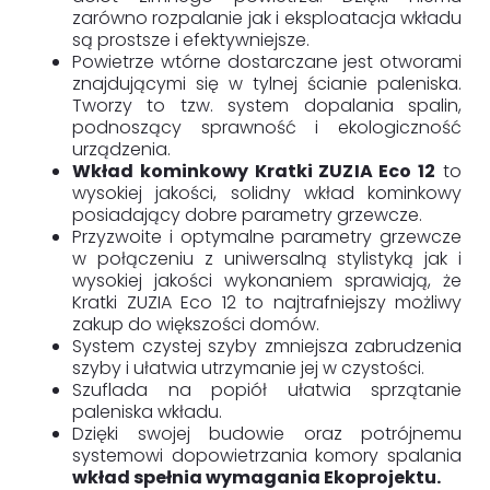
zarówno rozpalanie jak i eksploatacja wkładu
są prostsze i efektywniejsze.
Powietrze wtórne dostarczane jest otworami
znajdującymi się w tylnej ścianie paleniska.
Tworzy to tzw. system dopalania spalin,
podnoszący sprawność i ekologiczność
urządzenia.
Wkład kominkowy Kratki ZUZIA Eco 12
to
wysokiej jakości, solidny wkład kominkowy
posiadający dobre parametry grzewcze.
Przyzwoite i optymalne parametry grzewcze
w połączeniu z uniwersalną stylistyką jak i
wysokiej jakości wykonaniem sprawiają, że
Kratki ZUZIA Eco 12 to najtrafniejszy możliwy
zakup do większości domów.
System czystej szyby zmniejsza zabrudzenia
szyby i ułatwia utrzymanie jej w czystości.
Szuflada na popiół ułatwia sprzątanie
paleniska wkładu.
Dzięki swojej budowie oraz potrójnemu
systemowi dopowietrzania komory spalania
wkład spełnia wymagania Ekoprojektu.