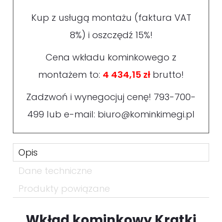
Kup z usługą montażu (faktura VAT
8%) i oszczędź 15%!
Cena wkładu kominkowego z
montażem to:
4 434,15 zł
brutto!
Zadzwoń i wynegocjuj cenę!
793-700-
499
lub e-mail:
biuro@kominkimegi.pl
Opis
Dane techniczne
Produkty powiązane
Wkład kominkowy Kratki