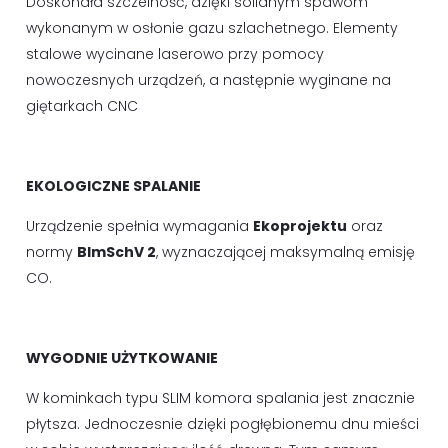
Doskonała szczelność, dzięki solidnym spawom
wykonanym w osłonie gazu szlachetnego. Elementy
stalowe wycinane laserowo przy pomocy
nowoczesnych urządzeń, a następnie wyginane na
giętarkach CNC
EKOLOGICZNE SPALANIE
Urządzenie spełnia wymagania
Ekoprojektu
oraz
normy
BImSchV 2
, wyznaczającej maksymalną emisję
CO.
WYGODNIE UŻYTKOWANIE
W kominkach typu SLIM komora spalania jest znacznie
płytsza. Jednoczesnie dzięki pogłębionemu dnu mieści