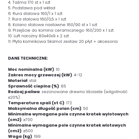
4. Taśma 170 st x 1 szt
5. Podstawa pod wkład
6. Rura stalowa 160/1 x 1 szt
7. Rura stalowa 160/0,5 x 1 szt
8. Kolano stalowe nastawne 160/90 st x 1 szt
9. Przejście do komina ceramicznego 160/200 x 1 szt
10. Luft narożny 80x40x9 x 2 szt
11. Płyta kominkowa Skamol zestaw 20 płyt + akcesoria
DANE TECHNICZNE:
Moc nominalna (kW)
: 10
Zakres mocy grzewczej (kW)
: 4-12
Materiał
: stal
Sprawność cieplna (%)
: 85
Rodzaj paliwa
: sezonowane drewno liściaste (wilgotność
≤20%)
Temperatura spali (st C)
: 172
Maksymalna długość polan (cm)
: 50
Minimalne wymagane pole czynne kratek wylotowych
(cm2)
: ≥700
Minimalne wymagane pole czynne kratek wlotowych
(cm2)
: ≥500
Waga (kg)
: 199