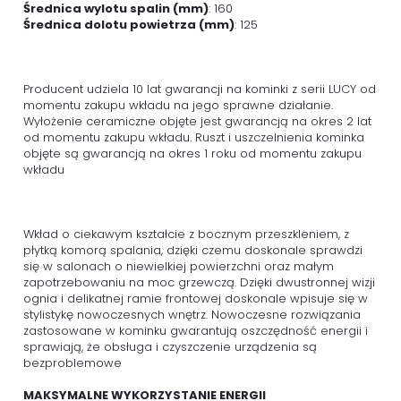
Średnica wylotu spalin (mm)
: 160
Średnica dolotu powietrza (mm)
: 125
Producent udziela 10 lat gwarancji na kominki z serii LUCY od
momentu zakupu wkładu na jego sprawne działanie.
Wyłożenie ceramiczne objęte jest gwarancją na okres 2 lat
od momentu zakupu wkładu. Ruszt i uszczelnienia kominka
objęte są gwarancją na okres 1 roku od momentu zakupu
wkładu
Wkład o ciekawym kształcie z bocznym przeszkleniem, z
płytką komorą spalania, dzięki czemu doskonale sprawdzi
się w salonach o niewielkiej powierzchni oraz małym
zapotrzebowaniu na moc grzewczą. Dzięki dwustronnej wizji
ognia i delikatnej ramie frontowej doskonale wpisuje się w
stylistykę nowoczesnych wnętrz. Nowoczesne rozwiązania
zastosowane w kominku gwarantują oszczędność energii i
sprawiają, że obsługa i czyszczenie urządzenia są
bezproblemowe
MAKSYMALNE WYKORZYSTANIE ENERGII