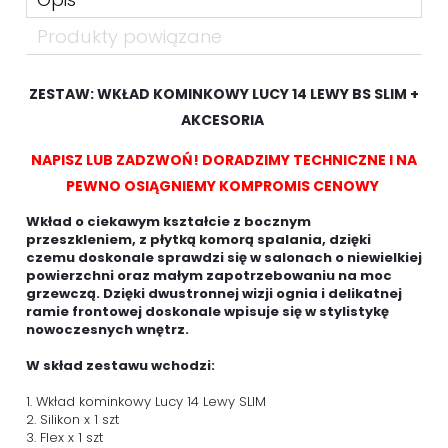
Produkty powiązane
ZESTAW: WKŁAD KOMINKOWY LUCY 14 LEWY BS SLIM +
AKCESORIA
NAPISZ LUB ZADZWOŃ! DORADZIMY TECHNICZNE I NA
PEWNO OSIĄGNIEMY KOMPROMIS CENOWY
Wkład o ciekawym kształcie z bocznym
przeszkleniem, z płytką komorą spalania, dzięki
czemu doskonale sprawdzi się w salonach o niewielkiej
powierzchni oraz małym zapotrzebowaniu na moc
grzewczą. Dzięki dwustronnej wizji ognia i delikatnej
ramie frontowej doskonale wpisuje się w stylistykę
nowoczesnych wnętrz.
W skład zestawu wchodzi:
1. Wkład kominkowy Lucy 14 Lewy SLIM
2. Silikon x 1 szt
3. Flex x 1 szt