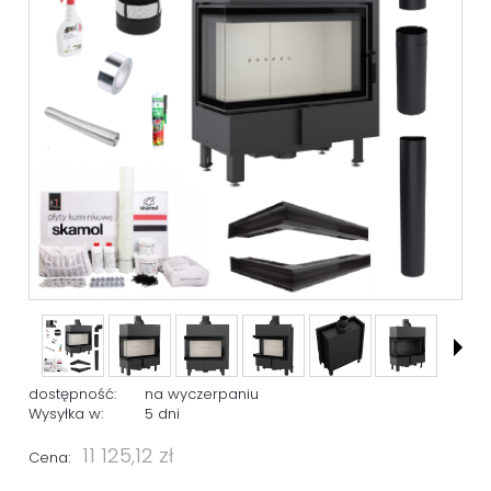
dostępność:
na wyczerpaniu
Wysyłka w:
5 dni
11 125,12 zł
Cena: