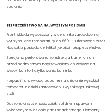
umożliwia bardzo precyzyjne sterowanie procesem
spalania
BEZPIECZEŃSTWO NA NAJWYŻSZYM POZIOMIE
Front wkładu wyposażony w ceramikę żaroodporną
wytrzymująca temperaturę do 660°C. Oferowane przez
Nas szkło posiada certyfikat jakości i bezpieczeństwa.
Specjalna perforowana konstrukcja klamki chroni
przed nadmiernym nagrzewaniem, co wpływa na
wysoki komfort użytkowania kominka.
Korpus i front wkładu odporne na działanie wysokich
temperatur dzięki zastosowaniu wysokogatunkowej
stali.
Doskonała szczelność, dzięki solidnym spawom
wykonanym w osłonie gazu szlachetnego. Elementy