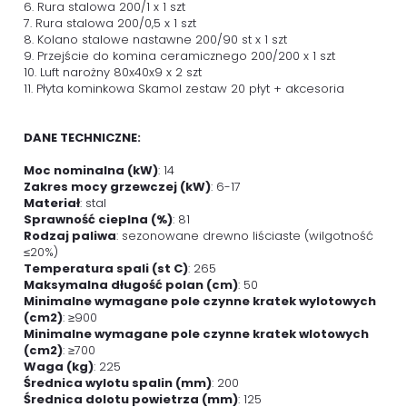
6. Rura stalowa 200/1 x 1 szt
7. Rura stalowa 200/0,5 x 1 szt
8. Kolano stalowe nastawne 200/90 st x 1 szt
9. Przejście do komina ceramicznego 200/200 x 1 szt
10. Luft narożny 80x40x9 x 2 szt
11. Płyta kominkowa Skamol zestaw 20 płyt + akcesoria
DANE TECHNICZNE:
Moc nominalna (kW)
: 14
Zakres mocy grzewczej (kW)
: 6-17
Materiał
: stal
Sprawność cieplna (%)
: 81
Rodzaj paliwa
: sezonowane drewno liściaste (wilgotność
≤20%)
Temperatura spali (st C)
: 265
Maksymalna długość polan (cm)
: 50
Minimalne wymagane pole czynne kratek wylotowych
(cm2)
: ≥900
Minimalne wymagane pole czynne kratek wlotowych
(cm2)
: ≥700
Waga (kg)
: 225
Średnica wylotu spalin (mm)
: 200
Średnica dolotu powietrza (mm)
: 125