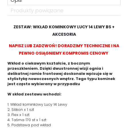
Produkty powiązane
ZESTAW: WKŁAD KOMINKOWY LUCY 14 LEWY BS +
AKCESORIA
NAPISZ LUB ZADZWOŃ! DORADZIMY TECHNICZNE I NA
PEWNO OSIĄGNIEMY KOMPROMIS CENOWY
Wkład o ciekawym kształcie, z bocznym
przeszkleniem. Dzięki dwustronnej wizji ognia i
delikatnej ramie frontowej doskonale wpisuje się w
stylistykę nowoczesnych wnętrz. Tego typu kominek
jest często wybierany w przypadku
W skład zestawu wchodzi:
1. Wkład kominkowy Lucy 14 Lewy
2. Silikon x 1 szt
3. Flex x 1 szt
4. Taśma 170 st x 1 szt
5. Podstawa pod wkład