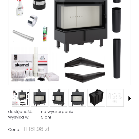
dostępność:
na wyczerpaniu
Wysyłka w:
5 dni
11 181,98 zł
Cena: