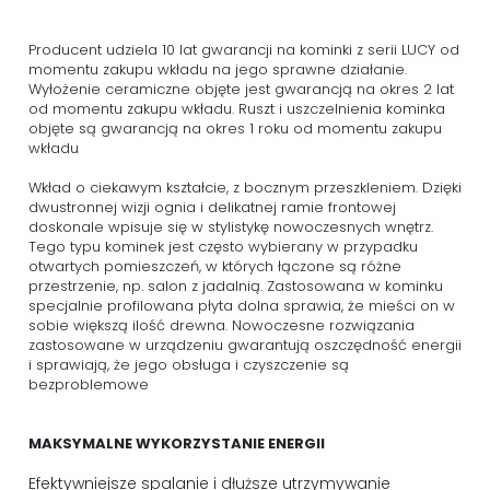
Producent udziela 10 lat gwarancji na kominki z serii LUCY od
momentu zakupu wkładu na jego sprawne działanie.
Wyłożenie ceramiczne objęte jest gwarancją na okres 2 lat
od momentu zakupu wkładu. Ruszt i uszczelnienia kominka
objęte są gwarancją na okres 1 roku od momentu zakupu
wkładu
Wkład o ciekawym kształcie, z bocznym przeszkleniem. Dzięki
dwustronnej wizji ognia i delikatnej ramie frontowej
doskonale wpisuje się w stylistykę nowoczesnych wnętrz.
Tego typu kominek jest często wybierany w przypadku
otwartych pomieszczeń, w których łączone są różne
przestrzenie, np. salon z jadalnią. Zastosowana w kominku
specjalnie profilowana płyta dolna sprawia, że mieści on w
sobie większą ilość drewna. Nowoczesne rozwiązania
zastosowane w urządzeniu gwarantują oszczędność energii
i sprawiają, że jego obsługa i czyszczenie są
bezproblemowe
MAKSYMALNE WYKORZYSTANIE ENERGII
Efektywniejsze spalanie i dłuższe utrzymywanie