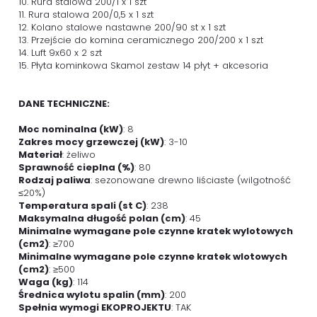
10. Rura stalowa 200/1 x 1 szt
11. Rura stalowa 200/0,5 x 1 szt
12. Kolano stalowe nastawne 200/90 st x 1 szt
13. Przejście do komina ceramicznego 200/200 x 1 szt
14. Luft 9x60 x 2 szt
15. Płyta kominkowa Skamol zestaw 14 płyt + akcesoria
DANE TECHNICZNE:
Moc nominalna (kW)
: 8
Zakres mocy grzewczej (kW)
: 3-10
Materiał
: żeliwo
Sprawność cieplna (%)
: 80
Rodzaj paliwa
: sezonowane drewno liściaste (wilgotność
≤20%)
Temperatura spali (st C)
: 238
Maksymalna długość polan (cm)
: 45
Minimalne wymagane pole czynne kratek wylotowych
(cm2)
: ≥700
Minimalne wymagane pole czynne kratek wlotowych
(cm2)
: ≥500
Waga (kg)
: 114
Średnica wylotu spalin (mm)
: 200
Spełnia wymogi EKOPROJEKTU
: TAK