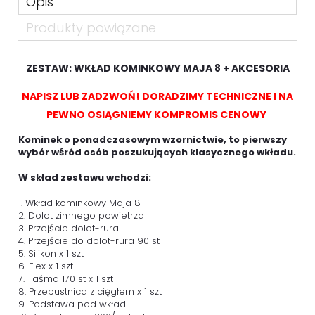
Opis
Produkty powiązane
ZESTAW: WKŁAD KOMINKOWY MAJA 8 + AKCESORIA
NAPISZ LUB ZADZWOŃ! DORADZIMY TECHNICZNE I NA
PEWNO OSIĄGNIEMY KOMPROMIS CENOWY
Kominek o ponadczasowym wzornictwie, to pierwszy
wybór wśród osób poszukujących klasycznego wkładu.
W skład zestawu wchodzi:
1. Wkład kominkowy Maja 8
2. Dolot zimnego powietrza
3. Przejście dolot-rura
4. Przejście do dolot-rura 90 st
5. Silikon x 1 szt
6. Flex x 1 szt
7. Taśma 170 st x 1 szt
8. Przepustnica z cięgłem x 1 szt
9. Podstawa pod wkład