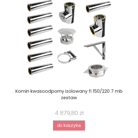
Komin kwasoodporny izolowany fi 150/220 7 mb
Ko
zestaw
4 879,80 zł
do koszyka