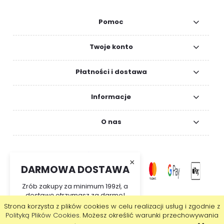
Pomoc
Twoje konto
Płatności i dostawa
Informacje
O nas
×
DARMOWA DOSTAWA
Zrób zakupy za minimum 199zł, a
dostawę otrzymasz za darmo!
Strona korzysta z plików cookies w celu realizacji usług i zgodnie z
pokaż pełną wersję strony
Polityką Plików Cookies
. Możesz określić warunki przechowywania