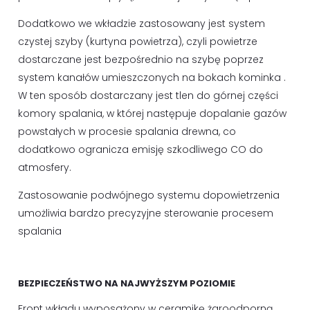
Dodatkowo we wkładzie zastosowany jest system
czystej szyby (kurtyna powietrza), czyli powietrze
dostarczane jest bezpośrednio na szybę poprzez
system kanałów umieszczonych na bokach kominka .
W ten sposób dostarczany jest tlen do górnej części
komory spalania, w której następuje dopalanie gazów
powstałych w procesie spalania drewna, co
dodatkowo ogranicza emisję szkodliwego CO do
atmosfery.
Zastosowanie podwójnego systemu dopowietrzenia
umożliwia bardzo precyzyjne sterowanie procesem
spalania
BEZPIECZEŃSTWO NA NAJWYŻSZYM POZIOMIE
Front wkładu wyposażony w ceramikę żaroodporną