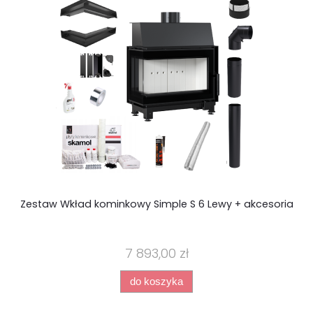
Zestaw Wkład kominkowy Simple S 6 Lewy + akcesoria
Z
7 893,00 zł
do koszyka