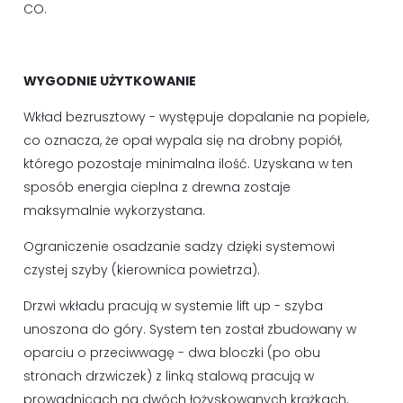
CO.
WYGODNIE UŻYTKOWANIE
Wkład bezrusztowy - występuje dopalanie na popiele,
co oznacza, że opał wypala się na drobny popiół,
którego pozostaje minimalna ilość. Uzyskana w ten
sposób energia cieplna z drewna zostaje
maksymalnie wykorzystana.
Ograniczenie osadzanie sadzy dzięki systemowi
czystej szyby (kierownica powietrza).
Drzwi wkładu pracują w systemie lift up - szyba
unoszona do góry. System ten został zbudowany w
oparciu o przeciwwagę - dwa bloczki (po obu
stronach drzwiczek) z linką stalową pracują w
prowadnicach na dwóch łożyskowanych krążkach,