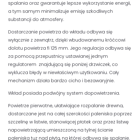
spalania oraz gwarantuje lepsze wykorzystanie energii,
a tym samym minimalizuje emisję szkodliwych
substancji do atmosfery.
Dostarczanie powietrza do wkładu odbywa się
wyłącznie z zewnątrz, dzięki wbudowanemu króćcowi
dolotu powietrza fi 125 mm. Jego regulacja odbywa się
za pomocą przepustnicy ustawianej jednym
regulatorem znajdującą się poniżej drzwiczek, co
wyklucza błędy w niewłaściwym użytkowaniu. Cały
mechanizm działa bardzo cicho i bezawaryjnie.
Wkład posiada podwójny system dopowietrzenia.
Powietrze pierwotne, ułatwiające rozpalanie drewna,
dostarczane jest na całej szerokości paleniska poprzez
szczelinę w listwie, stanowiącej płotek oraz przez listwę
napowietrzającą umieszczoną na tylnej ścianie
paleniska tuz nad płytą, na której odbywa się spalanie.