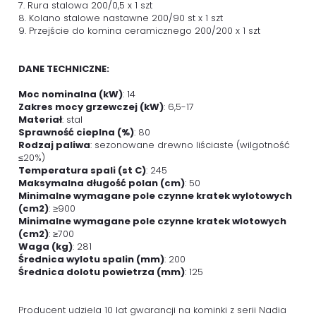
7. Rura stalowa 200/0,5 x 1 szt
8. Kolano stalowe nastawne 200/90 st x 1 szt
9. Przejście do komina ceramicznego 200/200 x 1 szt
DANE TECHNICZNE:
Moc nominalna (kW)
: 14
Zakres mocy grzewczej (kW)
: 6,5-17
Materiał
: stal
Sprawność cieplna (%)
: 80
Rodzaj paliwa
: sezonowane drewno liściaste (wilgotność
≤20%)
Temperatura spali (st C)
: 245
Maksymalna długość polan (cm)
: 50
Minimalne wymagane pole czynne kratek wylotowych
(cm2)
: ≥900
Minimalne wymagane pole czynne kratek wlotowych
(cm2)
: ≥700
Waga (kg)
: 281
Średnica wylotu spalin (mm)
: 200
Średnica dolotu powietrza (mm)
: 125
Producent udziela 10 lat gwarancji na kominki z serii Nadia