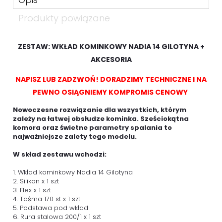
Produkty powiązane
ZESTAW: WKŁAD KOMINKOWY NADIA 14 GILOTYNA +
AKCESORIA
NAPISZ LUB ZADZWOŃ! DORADZIMY TECHNICZNE I NA
PEWNO OSIĄGNIEMY KOMPROMIS CENOWY
Nowoczesne rozwiązanie dla wszystkich, którym
zależy na łatwej obsłudze kominka. Sześciokątna
komora oraz świetne parametry spalania to
najważniejsze zalety tego modelu.
W skład zestawu wchodzi:
1. Wkład kominkowy Nadia 14 Gilotyna
2. Silikon x 1 szt
3. Flex x 1 szt
4. Taśma 170 st x 1 szt
5. Podstawa pod wkład
6. Rura stalowa 200/1 x 1 szt