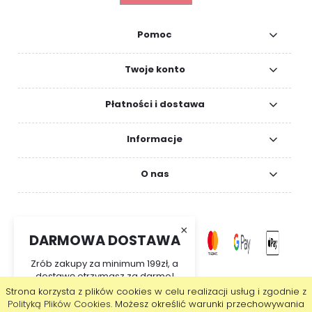
Pomoc
Twoje konto
Płatności i dostawa
Informacje
O nas
×
DARMOWA DOSTAWA
Zrób zakupy za minimum 199zł, a
dostawę otrzymasz za darmo!
Strona korzysta z plików cookies w celu realizacji usług i zgodnie z
pokaż pełną wersję strony
Polityką Plików Cookies
. Możesz określić warunki przechowywania