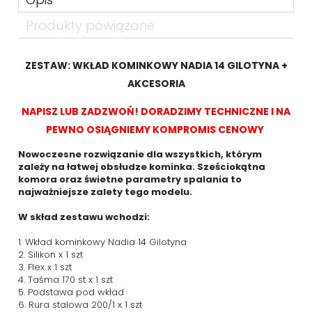
Produkty powiązane
ZESTAW: WKŁAD KOMINKOWY NADIA 14 GILOTYNA +
AKCESORIA
NAPISZ LUB ZADZWOŃ! DORADZIMY TECHNICZNE I NA
PEWNO OSIĄGNIEMY KOMPROMIS CENOWY
Nowoczesne rozwiązanie dla wszystkich, którym
zależy na łatwej obsłudze kominka. Sześciokątna
komora oraz świetne parametry spalania to
najważniejsze zalety tego modelu.
W skład zestawu wchodzi:
1. Wkład kominkowy Nadia 14 Gilotyna
2. Silikon x 1 szt
3. Flex x 1 szt
4. Taśma 170 st x 1 szt
5. Podstawa pod wkład
6. Rura stalowa 200/1 x 1 szt