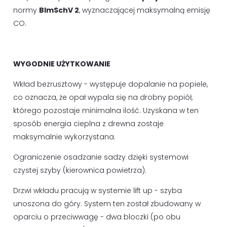
normy
BImSchV 2
, wyznaczającej maksymalną emisję
CO.
WYGODNIE UŻYTKOWANIE
Wkład bezrusztowy - występuje dopalanie na popiele,
co oznacza, że opał wypala się na drobny popiół,
którego pozostaje minimalna ilość. Uzyskana w ten
sposób energia cieplna z drewna zostaje
maksymalnie wykorzystana.
Ograniczenie osadzanie sadzy dzięki systemowi
czystej szyby (kierownica powietrza).
Drzwi wkładu pracują w systemie lift up - szyba
unoszona do góry. System ten został zbudowany w
oparciu o przeciwwagę - dwa bloczki (po obu