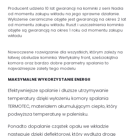
Producent udziela 10 lat gwarancji na kominki z serii Nadia
od momentu zakupu wkładu na jego sprawne działanie.
Wyłożenie ceramiczne objęte jest gwarancją na okres 2 lat
od momentu zakupu wkładu. Ruszt i uszczelnienia kominka
objęte są gwarancją na okres 1 roku od momentu zakupu
wkładu
Nowoczesne rozwiązanie dla wszystkich, którym zależy na
łatwej obsłudze kominka. Wertykalny front, sześciokątna
komora oraz bardzo dobre parametry spalania to
najważniejsze zalety tego modelu
MAKSYMALNE WYKORZYSTANIE ENERGII
Efektywniejsze spalanie i dłuższe utrzymywanie
temperatury dzięki wyłożeniu komory spalania
TERMOTEC, materiałem akumulującym ciepło, który
podwyższa temperaturę w palenisku.
Ponadto dopalanie cząstek opału we wkładzie
następuje dzięki deflektorowi, który wydłuża drogę