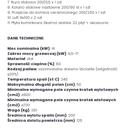
7. Rura stalowa 200/0,5 x 1 szt
8. Kolano stalowe nastawne 200/90 st x 1 szt
9. Przejście do komina ceramicznego 200/200 x 1 szt
10. Luft 9x100 x 2 szt
11. Płyta kominkowa Skamol zestaw 22 płyt + akcesoria
DANE TECHNICZNE:
Moc nominalna (kW)
: 14
Zakres mocy grzewczej (kW)
: 6,5-17
Materiał
: stal
Sprawność cieplna (%)
: 80
Rodzaj paliwa
: sezonowane drewno liściaste (wilgotność
≤20%)
Temperatura spali (st C)
: 245
Maksymalna długość polan (cm)
: 50
Minimalne wymagane pole czynne kratek wylotowych
(cm2)
: ≥900
Minimalne wymagane pole czynne kratek wlotowych
(cm2)
: ≥700
Waga (kg)
: 281
Średnica wylotu spalin (mm)
: 200
Średnica dolotu powietrza (mm)
: 125