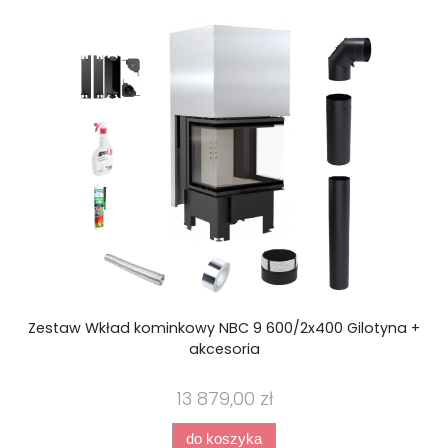
Zestaw Wkład kominkowy NBC 9 600/2x400 Gilotyna +
Z
akcesoria
13 879,00 zł
do koszyka