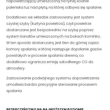
napowietrzającą umieszczoną na tylnej ścianie
paleniska tuz nad płytą, na której odbywa się spalanie.
Dodatkowo we wkładzie zastosowany jest system
czystej szyby (kurtyna powietrza), czyli powietrze
dostarczane jest bezpośrednio na szybę poprzez
system kanałów umieszczonych na bokach kominka .
W ten sposób dostarczany jest tlen do górnej części
komory spalania, w której następuje dopalanie gazów
powstałych w procesie spalania drewna, co
dodatkowo ogranicza emisję szkodliwego CO do
atmosfery.
Zastosowanie podwójnego systemu dopowietrzenia
umożliwia bardzo precyzyjne sterowanie procesem
spalania
BEZPIECZEŃSTWO NA NAJWYŻSZYM POZIOMIE