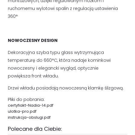
montażowych, dzięki regulowanym nóżkom i
ruchomemu wylotowi spalin z regulacją ustawienia
360°
NOWOCZESNY DESIGN
Dekoracyjna szyba typu glass wytrzymująca
temperaturę do 660°C, która nadaje kominkowi
nowoczesny i elegancki wygląd, optycznie
powiększa front wkładu.
Drzwi wkładu posiadają nowoczesną klamkę ślizgową.
Pliki do pobrania:
certyfiakt-Nadia-14.pdf
ulotka-pro.pdf
instrukcja-obslugi.pdf
Polecane dla Ciebie: