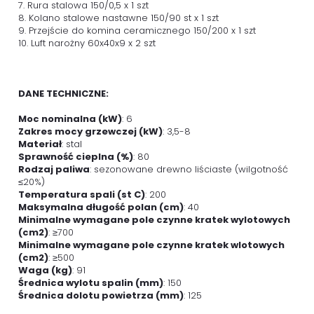
7. Rura stalowa 150/0,5 x 1 szt
8. Kolano stalowe nastawne 150/90 st x 1 szt
9. Przejście do komina ceramicznego 150/200 x 1 szt
10. Luft narożny 60x40x9 x 2 szt
DANE TECHNICZNE:
Moc nominalna (kW)
: 6
Zakres mocy grzewczej (kW)
: 3,5-8
Materiał
: stal
Sprawność cieplna (%)
: 80
Rodzaj paliwa
: sezonowane drewno liściaste (wilgotność
≤20%)
Temperatura spali (st C)
: 200
Maksymalna długość polan (cm)
: 40
Minimalne wymagane pole czynne kratek wylotowych
(cm2)
: ≥700
Minimalne wymagane pole czynne kratek wlotowych
(cm2)
: ≥500
Waga (kg)
: 91
Średnica wylotu spalin (mm)
: 150
Średnica dolotu powietrza (mm)
: 125