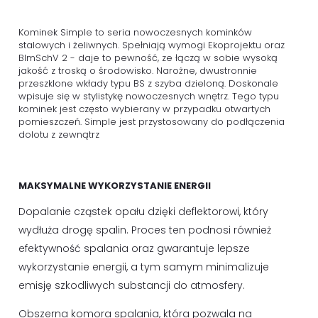
Kominek Simple to seria nowoczesnych kominków
stalowych i żeliwnych. Spełniają wymogi Ekoprojektu oraz
BImSchV 2 - daje to pewność, ze łączą w sobie wysoką
jakość z troską o środowisko. Narożne, dwustronnie
przeszklone wkłady typu BS z szyba dzieloną. Doskonale
wpisuje się w stylistykę nowoczesnych wnętrz. Tego typu
kominek jest często wybierany w przypadku otwartych
pomieszczeń. Simple jest przystosowany do podłączenia
dolotu z zewnątrz
MAKSYMALNE WYKORZYSTANIE ENERGII
Dopalanie cząstek opału dzięki deflektorowi, który
wydłuża drogę spalin. Proces ten podnosi również
efektywność spalania oraz gwarantuje lepsze
wykorzystanie energii, a tym samym minimalizuje
emisję szkodliwych substancji do atmosfery.
Obszerna komora spalania, która pozwala na