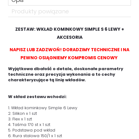
Produkty powiązane
ZESTAW: WKŁAD KOMINKOWY SIMPLE S 6 LEWY +
AKCESORIA
NAPISZ LUB ZADZWOŃ! DORADZIMY TECHNICZNE I NA
PEWNO OSIĄGNIEMY KOMPROMIS CENOWY
Wyjątkowa dbałość o detale, doskonałe parametry
techniczne oraz precyzja wykonania a to cechy
charakteryzujące tą linię wkładów.
W skład zestawu wchodzi:
1. Wkład kominkowy Simple 6 Lewy
2. Silikon x 1 szt
3. Flex x 1 szt
4. Taśma 170 st x 1 szt
5. Podstawa pod wkład
6. Rura stalowa 150/1 x 1 szt