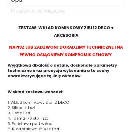
Produkty powiązane
ZESTAW: WKŁAD KOMINKOWY ZIBI 12 DECO +
AKCESORIA
NAPISZ LUB ZADZWOŃ! DORADZIMY TECHNICZNE I NA
PEWNO OSIĄGNIEMY KOMPROMIS CENOWY
Wyjątkowa dbałość o detale, doskonałe parametry
techniczne oraz precyzja wykonania a to cechy
charakteryzujące tą linię wkładów.
W skład zestawu wchodzi:
1. Wkład kominkowy Zibi 12 DECO
2. Silikon x 1 szt
3. Flex x 1 szt
4. Taśma 170 st x 1 szt
5. Podstawa pod wkład
6. Rura stalowa 180/1 x 1 szt