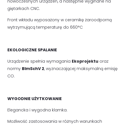
nowoczesnych urządzeń, a następnie wyginane na
giętarkach CNC.
Front wkładu wyposażony w ceramikę żaroodporną
wytrzymującą temperaturę do 660°C
EKOLOGICZNE SPALANIE
Urządzenie spełnia wymagania
Ekoprojektu
oraz
normy
BImSchV 2
, wyznaczającej maksymalną emisję
CO.
WYGODNIE UŻYTKOWANIE
Elegancka i wygodna klamka.
Możliwość zastosowania w różnych warunkach