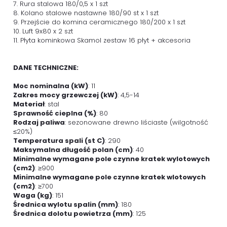
7. Rura stalowa 180/0,5 x 1 szt
8. Kolano stalowe nastawne 180/90 st x 1 szt
9. Przejście do komina ceramicznego 180/200 x 1 szt
10. Luft 9x80 x 2 szt
11. Płyta kominkowa Skamol zestaw 16 płyt + akcesoria
DANE TECHNICZNE:
Moc nominalna (kW)
: 11
Zakres mocy grzewczej (kW)
: 4,5-14
Materiał
: stal
Sprawność cieplna (%)
: 80
Rodzaj paliwa
: sezonowane drewno liściaste (wilgotność
≤20%)
Temperatura spali (st C)
: 290
Maksymalna długość polan (cm)
: 40
Minimalne wymagane pole czynne kratek wylotowych
(cm2)
: ≥900
Minimalne wymagane pole czynne kratek wlotowych
(cm2)
: ≥700
Waga (kg)
: 151
Średnica wylotu spalin (mm)
: 180
Średnica dolotu powietrza (mm)
: 125