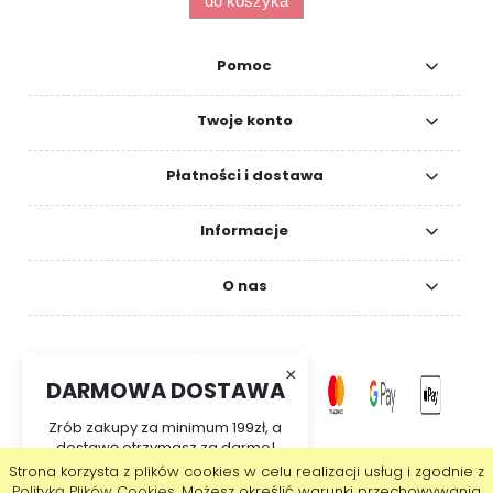
do koszyka
Pomoc
Twoje konto
Płatności i dostawa
Informacje
O nas
×
DARMOWA DOSTAWA
Zrób zakupy za minimum 199zł, a
dostawę otrzymasz za darmo!
Strona korzysta z plików cookies w celu realizacji usług i zgodnie z
pokaż pełną wersję strony
Polityką Plików Cookies
. Możesz określić warunki przechowywania