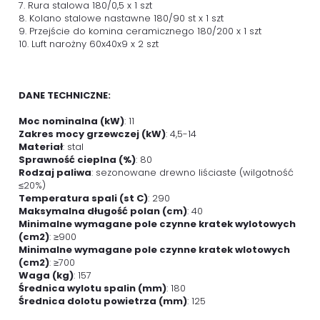
7. Rura stalowa 180/0,5 x 1 szt
8. Kolano stalowe nastawne 180/90 st x 1 szt
9. Przejście do komina ceramicznego 180/200 x 1 szt
10. Luft narożny 60x40x9 x 2 szt
DANE TECHNICZNE:
Moc nominalna (kW)
: 11
Zakres mocy grzewczej (kW)
: 4,5-14
Materiał
: stal
Sprawność cieplna (%)
: 80
Rodzaj paliwa
: sezonowane drewno liściaste (wilgotność
≤20%)
Temperatura spali (st C)
: 290
Maksymalna długość polan (cm)
: 40
Minimalne wymagane pole czynne kratek wylotowych
(cm2)
: ≥900
Minimalne wymagane pole czynne kratek wlotowych
(cm2)
: ≥700
Waga (kg)
: 157
Średnica wylotu spalin (mm)
: 180
Średnica dolotu powietrza (mm)
: 125