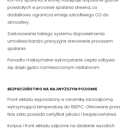
komory spalania, w której następuje dopalanie gazów
powstałych w procesie spalania drewna, co
dodatkowo ogranicza emisję szkodliwego CO do
atmosfery.
Zastosowanie takiego systemu dopowietrzenia
umożliwia bardzo precyzyjne sterowanie procesem
spalania.
Ponadto maksymalne wykorzystanie ciepła odbywa
się dzięki gęsto rozmieszczonym radiatorom
BEZPIECZEŃSTWO NA NAJWYŻSZYM POZIOMIE
Front wkładu wyposażony w ceramikę żaroodporną
wytrzymująca temperaturę do 660°C. Oferowane przez
Nas szkło posiada certyfikat jakości i bezpieczeństwa.
Korpus i front wkładu odporne na działanie wysokich