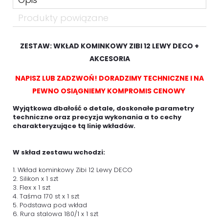
Produkty powiązane
ZESTAW: WKŁAD KOMINKOWY ZIBI 12 LEWY DECO +
AKCESORIA
NAPISZ LUB ZADZWOŃ! DORADZIMY TECHNICZNE I NA
PEWNO OSIĄGNIEMY KOMPROMIS CENOWY
Wyjątkowa dbałość o detale, doskonałe parametry
techniczne oraz precyzja wykonania a to cechy
charakteryzujące tą linię wkładów.
W skład zestawu wchodzi:
1. Wkład kominkowy Zibi 12 Lewy DECO
2. Silikon x 1 szt
3. Flex x 1 szt
4. Taśma 170 st x 1 szt
5. Podstawa pod wkład
6. Rura stalowa 180/1 x 1 szt