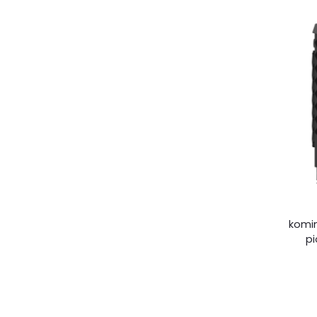
komin
p