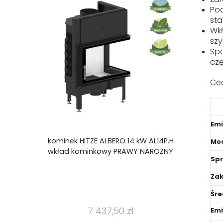
Po
sta
Wkł
szy
Spe
czę
Ce
Emi
kominek HITZE ALBERO 14 kW AL14P.H
Moc
wkład kominkowy PRAWY NAROŻNY
Spr
Zak
Śr
7 437,50 zł
Emi