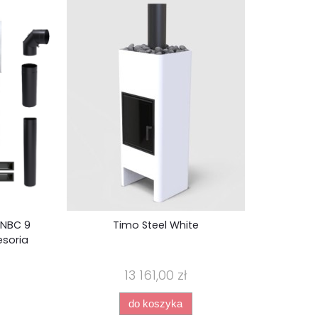
kominek 
wkład 
 NBC 9
Timo Steel White
esoria
13 161,00 zł
do koszyka