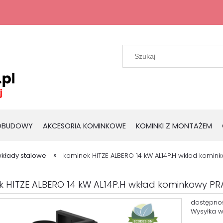
 OBUDOWY
AKCESORIA KOMINKOWE
KOMINKI Z MONTAŻEM
»
kłady stalowe
kominek HITZE ALBERO 14 kW AL14P.H wkład komi
k HITZE ALBERO 14 kW AL14P.H wkład kominkowy 
dostępno
Wysyłka w