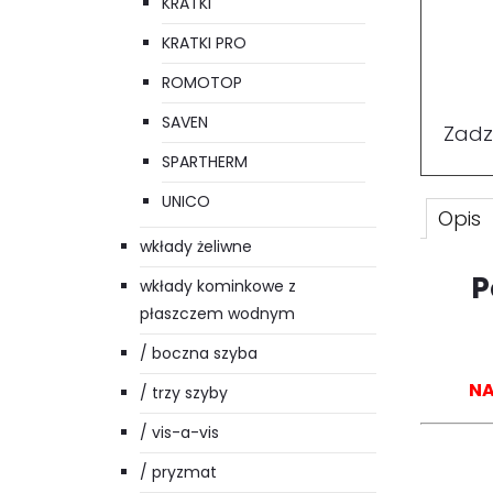
KRATKI
KRATKI PRO
ROMOTOP
SAVEN
Zadz
SPARTHERM
UNICO
Opis
wkłady żeliwne
P
wkłady kominkowe z
płaszczem wodnym
/ boczna szyba
NA
/ trzy szyby
/ vis-a-vis
/ pryzmat