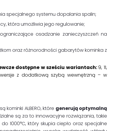
ia specjalnego systemu dopalania spalin;
cy, która umożliwia jego regulowanie;
 ograniczające osadzanie zanieczyszczeń na
żkom oraz różnorodności gabarytów kominka z
ewcze dostępne w sześciu wariantach:
9, 11,
że wersje z dodatkową szybą wewnętrzną – w
są kominki ALBERO, które
generują optymalną
ialne są za to innowacyjne rozwiązania, takie
o 1000°C, który skupia ciepło oraz specjalne