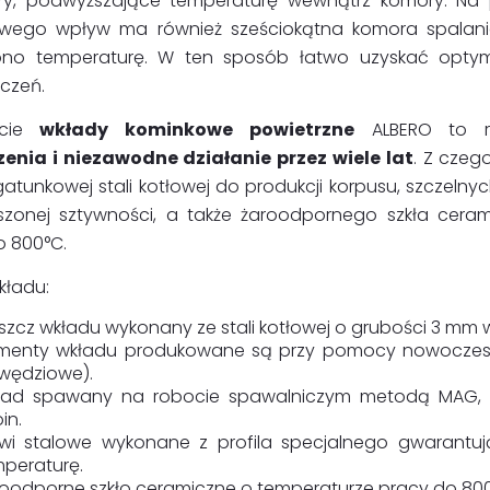
ory, podwyższające temperaturę wewnątrz komory. Na
wego wpływ ma również sześciokątna komora spalania
ono temperaturę. W ten sposób łatwo uzyskać optym
czeń.
cie
wkłady kominkowe powietrzne
ALBERO to 
enia i niezawodne działanie przez wiele lat
. Z czeg
tunkowej stali kotłowej do produkcji korpusu, szczelnyc
zonej sztywności, a także żaroodpornego szkła ceram
o 800°C.
kładu:
szcz wkładu wykonany ze stali kotłowej o grubości 3 mm
ementy wkładu produkowane są przy pomocy nowoczesny
wędziowe).
ład spawany na robocie spawalniczym metodą MAG, 
in.
zwi stalowe wykonane z profila specjalnego gwarantu
peraturę.
oodporne szkło ceramiczne o temperaturze pracy do 800