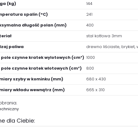
ga (kg)
144
peratura spalin (°C)
241
symalna długość polan (mm)
400
eriał
stal kotłowa 3mm
zaj paliwa
drewno liściaste, brykiet,
 pole czynne kratek wylotowych (cm²)
1000
 pole czynne kratek wlotowych (cm²)
800
iary szyby w kominku (mm)
680 x 430
miary wkładu wewnątrz (mm)
665 x 310
pobrania:
echniczny
e dla Ciebie: