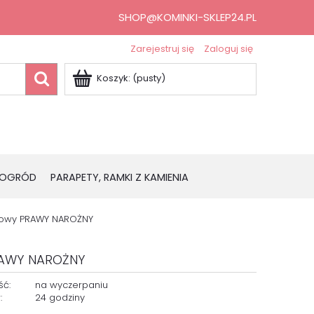
SHOP@KOMINKI-SKLEP24.PL
Zarejestruj się
Zaloguj się
Koszyk:
(pusty)
OGRÓD
PARAPETY, RAMKI Z KAMIENIA
nkowy PRAWY NAROŻNY
PRAWY NAROŻNY
ść:
na wyczerpaniu
:
24 godziny