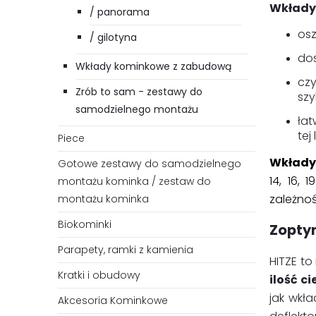
Wkłady
/ panorama
osz
/ gilotyna
dos
Wkłady kominkowe z zabudową
cz
Zrób to sam - zestawy do
szy
samodzielnego montażu
łat
tej l
Piece
Wkłady
Gotowe zestawy do samodzielnego
14, 16,
montażu kominka / zestaw do
zależnoś
montażu kominka
Biokominki
Zopty
Parapety, ramki z kamienia
HITZE to
Kratki i obudowy
ilość c
jak wkł
Akcesoria Kominkowe