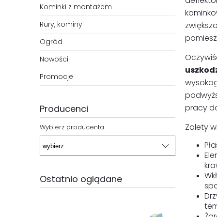
deflekt
Kominki z montażem
kominko
Rury, kominy
zwiększ
pomiesz
Ogród
Oczywiś
Nowości
uszkodz
Promocje
wysokoga
podwyżs
pracy d
Producenci
Zalety w
Wybierz producenta
Pła
El
kra
Wk
Ostatnio oglądane
spo
Dr
tem
Żar