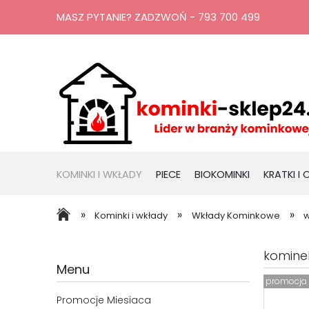
MASZ PYTANIE? ZADZWOŃ - 793 700 499
KOMINKI I WKŁADY
PIECE
BIOKOMINKI
KRATKI I
RURY, KOMINY
PROMOCJE
»
»
»
Kominki i wkłady
Wkłady Kominkowe
w
komine
Menu
promocja
Promocje Miesiaca