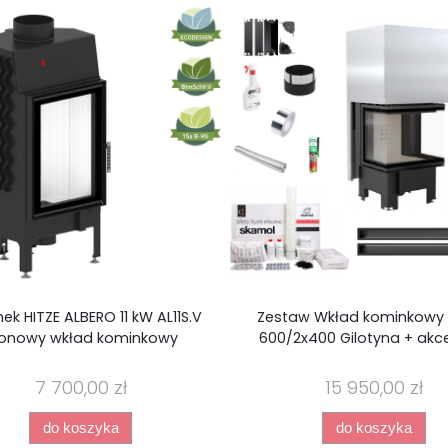
ek HITZE ALBERO 11 kW AL11S.V
Zestaw Wkład kominkowy
ionowy wkład kominkowy
600/2x400 Gilotyna + akc
7 700,00 zł
15 950,00 zł
do koszyka
do koszyka