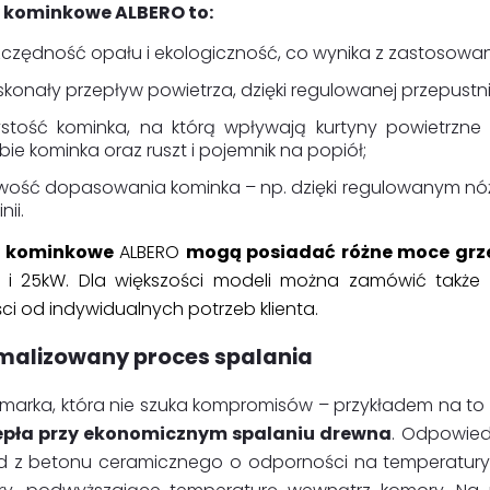
 kominkowe ALBERO to:
czędność opału i ekologiczność, co wynika z zastosowan
konały przepływ powietrza, dzięki regulowanej przepustni
ystość kominka, na którą wpływają kurtyny powietrzne
bie kominka oraz ruszt i pojemnik na popiół;
wość dopasowania kominka – np. dzięki regulowanym nó
inii.
 kominkowe
ALBERO
mogą posiadać różne moce grz
 19 i 25kW. Dla większości modeli można zamówić tak
ci od indywidualnych potrzeb klienta.
malizowany proces spalania
 marka, która nie szuka kompromisów – przykładem na to 
iepła przy ekonomicznym spalaniu drewna
. Odpowiedz
ad z betonu ceramicznego o odporności na temperatury d