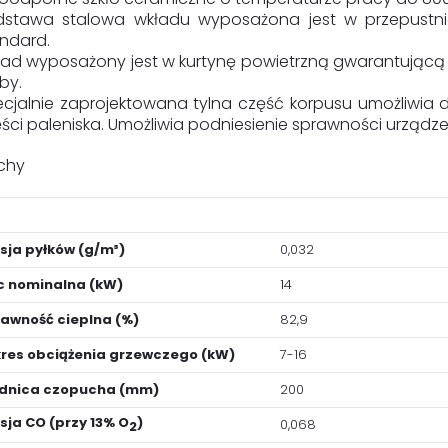
dstawa stalowa wkładu wyposażona jest w przepustni
ndard.
ad wyposażony jest w kurtynę powietrzną gwarantującą 
by.
cjalnie zaprojektowana tylna część korpusu umożliwia
ści paleniska. Umożliwia podniesienie sprawności urządze
chy
sja pyłków (g/m³)
0,032
 nominalna (kW)
14
awność cieplna (%)
82,9
res obciążenia grzewczego (kW)
7-16
ednica czopucha (mm)
200
sja CO (przy 13% O
)
0,068
2