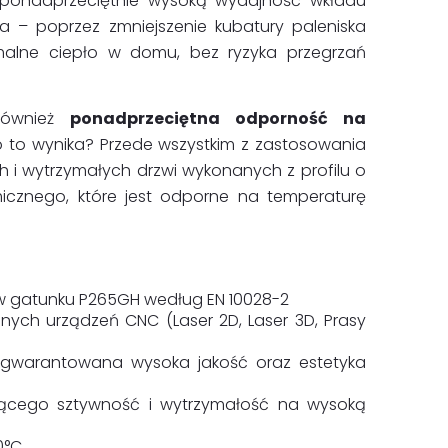
 ponadprzeciętnie wysoką wydajność wkładu
 – poprzez zmniejszenie kubatury paleniska
alne ciepło w domu, bez ryzyka przegrzań
również
ponadprzeciętna odporność na
o to wynika? Przede wszystkim z zastosowania
h i wytrzymałych drzwi wykonanych z profilu o
icznego, które jest odporne na temperaturę
 w gatunku P265GH według EN 10028-2
ch urządzeń CNC (Laser 2D, Laser 3D, Prasy
gwarantowana wysoka jakość oraz estetyka
jącego sztywność i wytrzymałość na wysoką
°C.