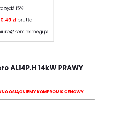
zczędź 15%!
0,49 zł
brutto!
biuro@kominkimegi.pl
ero
AL14P.H 14kW PRAWY
PEWNO OSIĄGNIEMY KOMPROMIS CENOWY