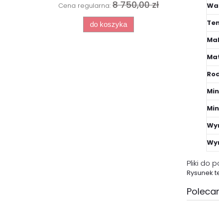
8 750,00 zł
Wa
Cena regularna:
Tem
do koszyka
Mak
Mat
Rod
Min
Min
Wym
Wy
Pliki do 
Rysunek t
Polecan