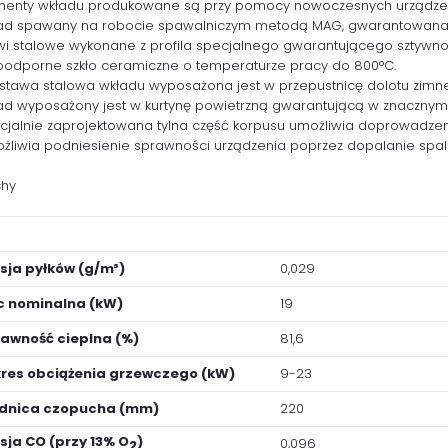
menty wkładu produkowane są przy pomocy nowoczesnych urządzeń C
ad spawany na robocie spawalniczym metodą MAG, gwarantowana w
wi stalowe wykonane z profila specjalnego gwarantującego sztywno
oodporne szkło ceramiczne o temperaturze pracy do 800°C.
stawa stalowa wkładu wyposażona jest w przepustnicę dolotu zimn
ad wyposażony jest w kurtynę powietrzną gwarantującą w znacznym s
cjalnie zaprojektowana tylna część korpusu umożliwia doprowadzeni
żliwia podniesienie sprawności urządzenia poprzez dopalanie spali
hy
sja pyłków (g/m³)
0,029
 nominalna (kW)
19
awność cieplna (%)
81,6
res obciążenia grzewczego (kW)
9-23
ednica czopucha (mm)
220
sja CO (przy 13% O
)
0,096
2