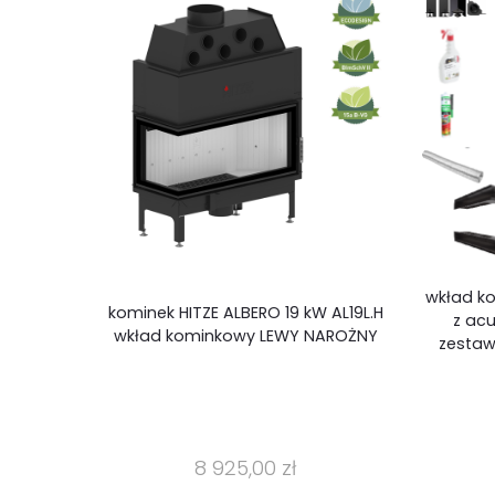
wkład ko
kominek HITZE ALBERO 19 kW AL19L.H
z ac
wkład kominkowy LEWY NAROŻNY
zesta
8 925,00 zł