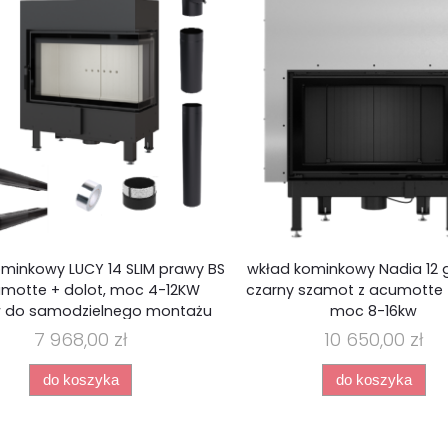
minkowy LUCY 14 SLIM prawy BS
wkład kominkowy Nadia 12 g
umotte + dolot, moc 4-12KW
czarny szamot z acumotte +
w do samodzielnego montażu
moc 8-16kw
7 968,00 zł
10 650,00 zł
do koszyka
do koszyka