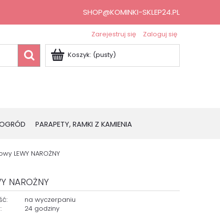
SHOP@KOMINKI-SKLEP24.PL
Zarejestruj się
Zaloguj się
Koszyk:
(pusty)
OGRÓD
PARAPETY, RAMKI Z KAMIENIA
nkowy LEWY NAROŻNY
EWY NAROŻNY
ść:
na wyczerpaniu
:
24 godziny