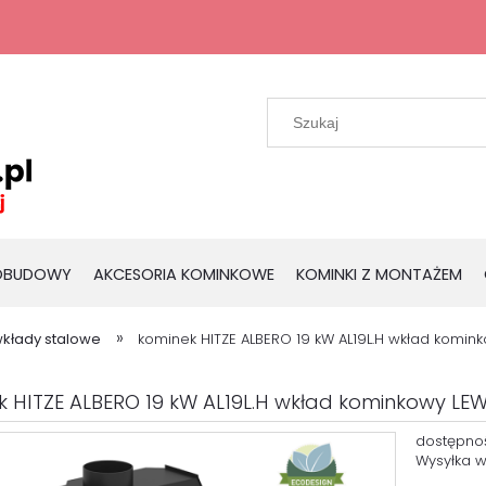
 OBUDOWY
AKCESORIA KOMINKOWE
KOMINKI Z MONTAŻEM
»
kłady stalowe
kominek HITZE ALBERO 19 kW AL19L.H wkład komi
k HITZE ALBERO 19 kW AL19L.H wkład kominkowy L
dostępno
Wysyłka w