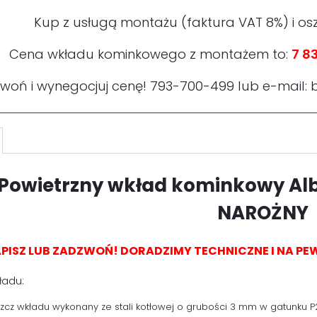
Kup z usługą montażu (faktura VAT 8%) i os
Cena wkładu kominkowego z montażem to:
7 83
woń i wynegocjuj cenę!
793-700-499
lub e-mail:
Powietrzny wkład kominkowy
Al
NAROŻNY
PISZ LUB ZADZWOŃ! DORADZIMY TECHNICZNE I NA 
ładu:
szcz wkładu wykonany ze stali kotłowej o grubości 3 mm w gatunku