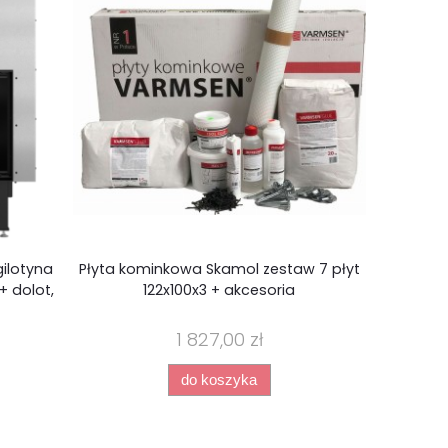
ilotyna
Płyta kominkowa Skamol zestaw 7 płyt
Płyta komi
 dolot,
122x100x3 + akcesoria
1
1 827,00 zł
do koszyka