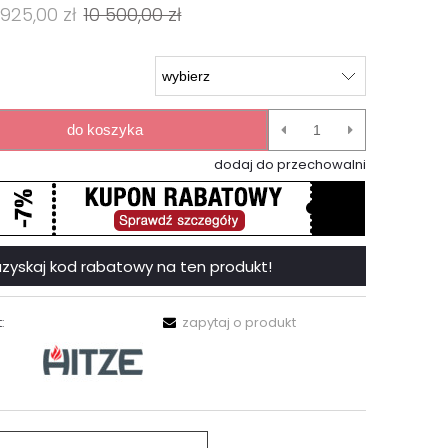
 925,00 zł
10 500,00 zł
do koszyka
dodaj do przechowalni
 i uzyskaj kod rabatowy na ten produkt!
:
zapytaj o produkt