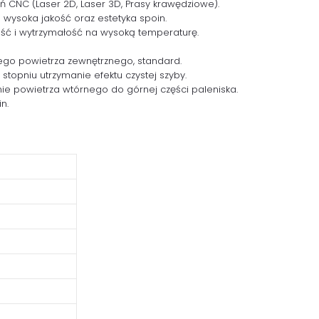
NC (Laser 2D, Laser 3D, Prasy krawędziowe).
ysoka jakość oraz estetyka spoin.
ść i wytrzymałość na wysoką temperaturę.
ego powietrza zewnętrznego, standard.
topniu utrzymanie efektu czystej szyby.
e powietrza wtórnego do górnej części paleniska.
n.