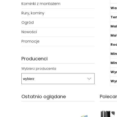
Kominki z montażem
Wa
Rury, kominy
Tem
Ogród
Mak
Nowości
Mat
Promocje
Rod
Min
Producenci
Min
Wybierz producenta
Wym
Wy
Polecan
Ostatnio oglądane