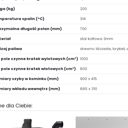
ga (kg)
200
peratura spalin (°C)
314
symalna długość polan (mm)
700
eriał
stal kotłowa 3mm
zaj paliwa
drewno liściaste, brykiet,
 pole czynne kratek wylotowych (cm²)
1000
 pole czynne kratek wlotowych (cm²)
800
iary szyby w kominku (mm)
900 x 415
miary wkładu wewnątrz (mm)
885 x 310
e dla Ciebie: