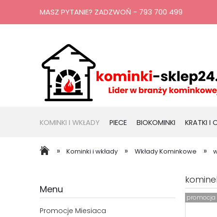
MASZ PYTANIE? ZADZWOŃ - 793 700 499
KOMINKI I WKŁADY
PIECE
BIOKOMINKI
KRATKI I
RURY, KOMINY
PROMOCJE
»
»
»
Kominki i wkłady
Wkłady Kominkowe
w
komine
Menu
promocja
Promocje Miesiaca