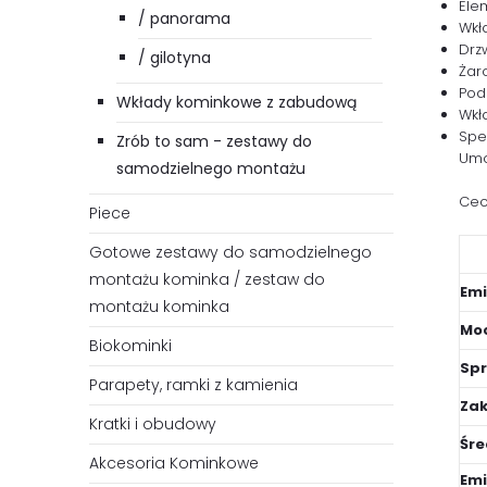
Ele
/ panorama
Wkł
Drz
/ gilotyna
Żar
Pod
Wkłady kominkowe z zabudową
Wkł
Spe
Zrób to sam - zestawy do
Umo
samodzielnego montażu
Cec
Piece
Gotowe zestawy do samodzielnego
montażu kominka / zestaw do
Emi
montażu kominka
Moc
Biokominki
Spr
Parapety, ramki z kamienia
Zak
Kratki i obudowy
Śr
Akcesoria Kominkowe
Emi