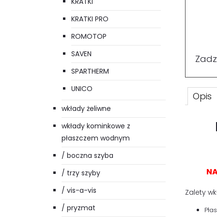
KRATKI
KRATKI PRO
ROMOTOP
SAVEN
Zadz
SPARTHERM
UNICO
Opis
wkłady żeliwne
wkłady kominkowe z
płaszczem wodnym
/ boczna szyba
NA
/ trzy szyby
/ vis-a-vis
Zalety wk
/ pryzmat
Pła