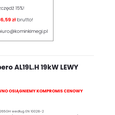
zczędź 15%!
6,59 zł
brutto!
biuro@kominkimegi.pl
bero
AL19L.H 19kW LEWY
PEWNO OSIĄGNIEMY KOMPROMIS CENOWY
 P265GH według EN 10028-2