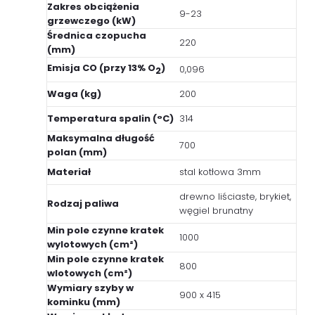
Zakres obciążenia
9-23
grzewczego (kW)
Średnica czopucha
220
(mm)
Emisja CO (przy 13% O
)
0,096
2
Waga (kg)
200
Temperatura spalin (°C)
314
Maksymalna długość
700
polan (mm)
Materiał
stal kotłowa 3mm
drewno liściaste, brykiet,
Rodzaj paliwa
węgiel brunatny
Min pole czynne kratek
1000
wylotowych (cm²)
Min pole czynne kratek
800
wlotowych (cm²)
Wymiary szyby w
900 x 415
kominku (mm)