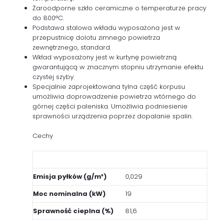
Żaroodporne szkło ceramiczne o temperaturze pracy
do 800°C.
Podstawa stalowa wkładu wyposażona jest w
przepustnicę dolotu zimnego powietrza
zewnętrznego, standard.
Wkład wyposażony jest w kurtynę powietrzną
gwarantującą w znacznym stopniu utrzymanie efektu
czystej szyby.
Specjalnie zaprojektowana tylna część korpusu
umożliwia doprowadzenie powietrza wtórnego do
górnej części paleniska. Umożliwia podniesienie
sprawności urządzenia poprzez dopalanie spalin.
Cechy
Emisja pyłków (g/m³)
0,029
Moc nominalna (kW)
19
Sprawność cieplna (%)
81,6