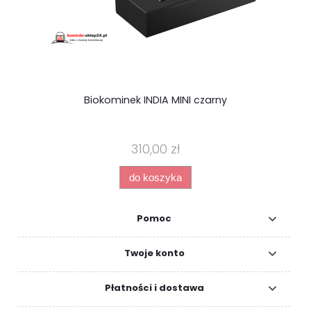
Biokominek INDIA MINI czarny
kr
310,00 zł
do koszyka
Pomoc
Twoje konto
Płatności i dostawa