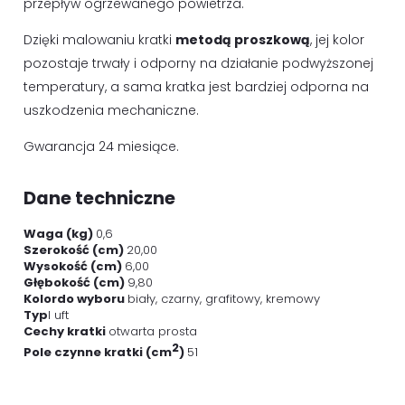
przepływ ogrzewanego powietrza.
Dzięki malowaniu kratki
metodą proszkową
, jej kolor
pozostaje trwały i odporny na działanie podwyższonej
temperatury, a sama kratka jest bardziej odporna na
uszkodzenia mechaniczne.
Gwarancja 24 miesiące.
Dane techniczne
Waga (kg)
0,6
Szerokość (cm)
20,00
Wysokość (cm)
6,00
Głębokość (cm)
9,80
Kolordo wyboru
biały, czarny, grafitowy, kremowy
Typ
l uft
Cechy kratki
otwarta prosta
2
Pole czynne kratki (cm
)
51