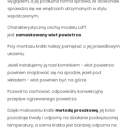
wyglądem, a jej podłużna forma sprawia, że doskonale
sprawdza się we wnętrzach utrzymanych w stylu
współczesnym.
Charakterystyczną cechą modelu LUFT
jest
zamaskowany wlot powietrza
.
Przy montażu kratki należy pamiętać o jej prawidłowym
ułożeniu.
Jeżeli instalujemy ją nad kominkiem - wlot powietrza
powinien znajdować się na spodzie, jeżeli pod
wkładem - wlot powinien być na górze.
Pozwoli to zachować odpowiedni, konwekcyjny
przepływ ogrzewanego powietrza.
Dzięki malowaniu kratki
metodą proszkową
, jej kolor
pozostaje trwały i odporny na działanie podwyższonej
temperatury, a sama kratka jest bardziej odporna na