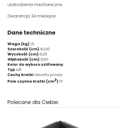
uszkodzenia mechaniczne.
Gwarancja 24 miesiące.
Dane techniczne
Waga (kg)
1,5
Szerokość (cm)
40,00
Wysokość (cm)
6,00
Głębokość (cm)
9,80
Kolor do wyboru szlifowany
Typ
luft
Cechy kratki
otwarta prosta
2
Pole czynne kratki (cm
)
111
Polecane dla Ciebie: