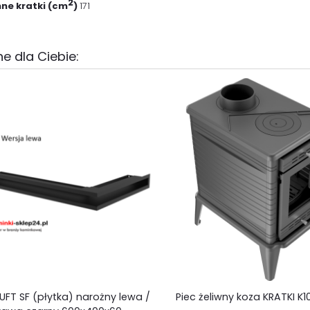
2
nne kratki (cm
)
171
e dla Ciebie:
LUFT SF (płytka) narożny lewa /
Piec żeliwny koza KRATKI K1