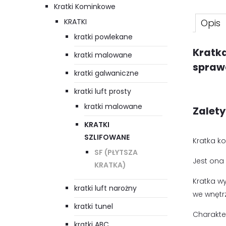
Kratki Kominkowe
KRATKI
Opis
kratki powlekane
Kratk
kratki malowane
spraw
kratki galwaniczne
kratki luft prosty
kratki malowane
Zalety
KRATKI
SZLIFOWANE
Kratka k
SF (PŁYTSZA
Jest ona
KRATKA)
Kratka w
kratki luft narożny
we wnętr
kratki tunel
Charakte
kratki ABC