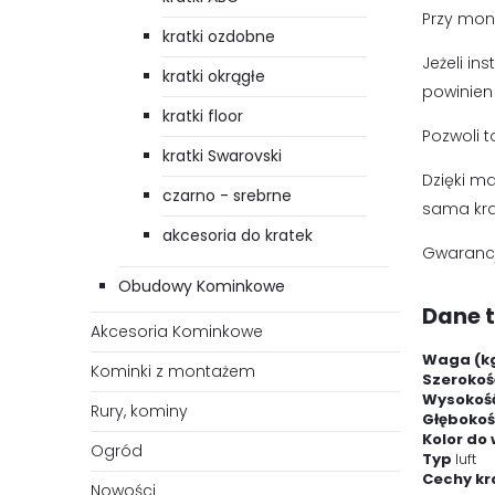
Przy mont
kratki ozdobne
Jeżeli in
kratki okrągłe
powinien
kratki floor
Pozwoli 
kratki Swarovski
Dzięki ma
czarno - srebrne
sama kra
akcesoria do kratek
Gwarancj
Obudowy Kominkowe
Dane 
Akcesoria Kominkowe
Waga (k
Kominki z montażem
Szerokoś
Wysokoś
Rury, kominy
Głębokoś
Kolor do
Ogród
Typ
luft
Cechy kr
Nowości