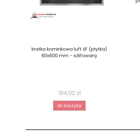
p
kratka kominkowa luft SF (płytka)
60x600 mm - szlifowany
184,00 zł
do koszyka