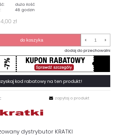
ść:
duża ilość
:
48 godzin
4,00 zł
do koszyka
dodaj do przechowalni
 i uzyskaj kod rabatowy na ten produkt!
:
zapytaj o produkt
zowany dystrybutor KRATKI