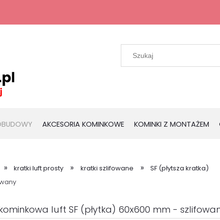
 OBUDOWY
AKCESORIA KOMINKOWE
KOMINKI Z MONTAŻEM
»
»
»
kratki luft prosty
kratki szlifowane
SF (płytsza kratka)
owany
kominkowa luft SF (płytka) 60x600 mm - szlifowa