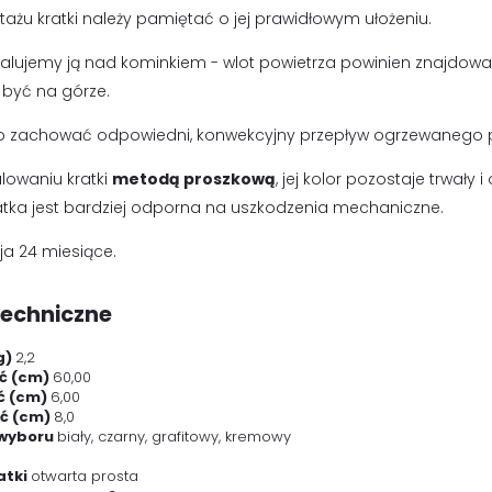
ażu kratki należy pamiętać o jej prawidłowym ułożeniu.
stalujemy ją nad kominkiem - wlot powietrza powinien znajdować
 być na górze.
to zachować odpowiedni, konwekcyjny przepływ ogrzewanego p
lowaniu kratki
metodą proszkową
, jej kolor pozostaje trwał
tka jest bardziej odporna na uszkodzenia mechaniczne.
a 24 miesiące.
techniczne
g)
2,2
ć (cm)
60,00
ć (cm)
6,00
ć (cm)
8,0
 wyboru
biały, czarny, grafitowy, kremowy
atki
otwarta prosta