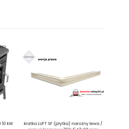
0 10 kW
kratka LUFT SF (płytka) narożny lewa /
Prz