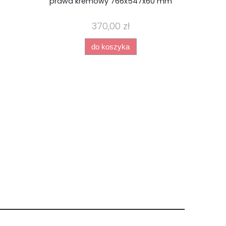
prawa kremowy 766x547x60 mm
370,00 zł
do koszyka