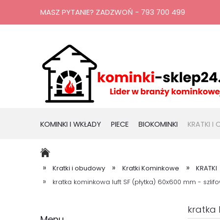
MASZ PYTANIE? ZADZWOŃ - 793 700 499
KOMINKI I WKŁADY
PIECE
BIOKOMINKI
KRATKI I
RURY, KOMINY
PROMOCJE
»
»
»
Kratki i obudowy
Kratki Kominkowe
KRATKI
»
kratka kominkowa luft SF (płytka) 60x600 mm - szlif
kratka 
Menu