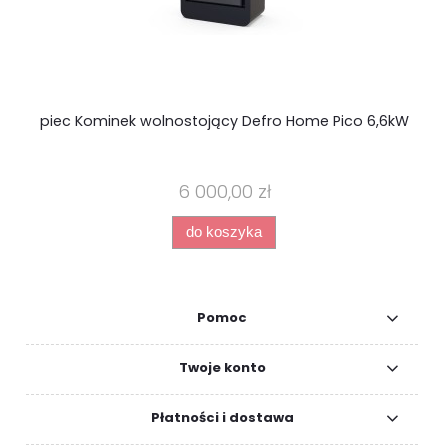
piec Kominek wolnostojący Defro Home Pico 6,6kW
P
6 000,00 zł
do koszyka
Pomoc
Twoje konto
Płatności i dostawa