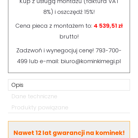
Kup z usługą montażu (faktura VAT
8%) i oszczędź 15%!
Cena pieca z montażem to:
4 539,51 zł
brutto!
Zadzwoń i wynegocjuj cenę!
793-700-
499
lub e-mail:
biuro@kominkimegi.pl
Opis
Dane techniczne
Produkty powiązane
Nawet 12 lat gwarancji na kominek!