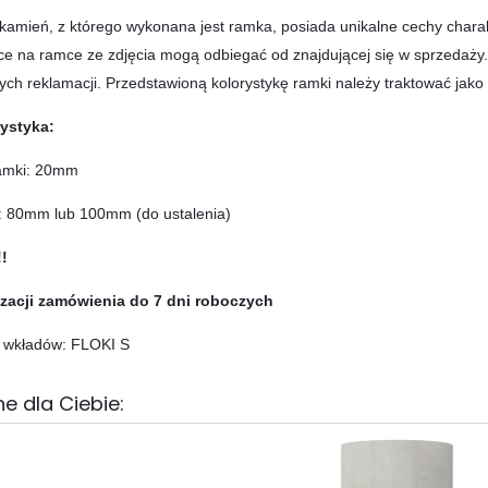
kamień, z którego wykonana jest ramka, posiada unikalne cechy charak
ce na ramce ze zdjęcia mogą odbiegać od znajdującej się w sprzedaż
ch reklamacji. Przedstawioną kolorystykę ramki należy traktować jako 
ystyka:
amki: 20mm
: 80mm lub 100mm (do ustalenia)
!
izacji zamówienia do 7 dni roboczych
 wkładów: FLOKI S
e dla Ciebie: