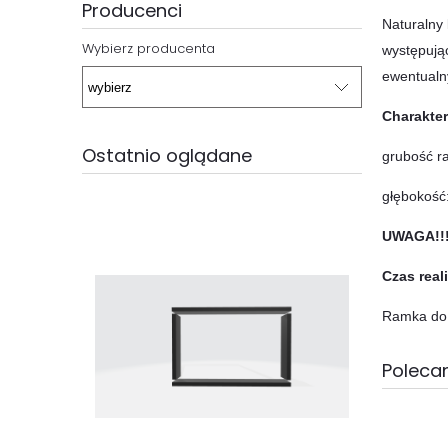
Producenci
Naturalny 
Wybierz producenta
występują
ewentualny
Charakter
Ostatnio oglądane
grubość r
głębokość
UWAGA!!!
Czas real
Ramka do
Polecan