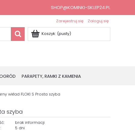
SHOP@KOMINKI-SKLEP24.PL
Zarejestruj się
Zaloguj się
Koszyk:
(pusty)
OGRÓD
PARAPETY, RAMKI Z KAMIENIA
rny wkład FLOKI S Prosta szyba
ta szyba
ść:
brak informacji
:
5 dni