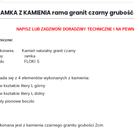
AMKA Z KAMIENIA rama granit czarny grubość 
NAPISZ LUB ZADZWOŃ! DORADZIMY TECHNICZNE I NA PE
niczne:
ykonania Kamień naturalny granit czarny
obudowy
ramka
wkładu FLOKI S
ada się z 4 elementów wykonanych z kamienia:
w kształcie litery L górny
 kształcie litery L dolny
nty pionowe boczki
onana jest z kamienia czarnego granitu grubości 2cm.