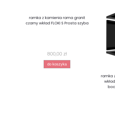
ramka z kamienia rama granit
czarny wkład FLOKI S Prosta szyba
800,00 zł
do koszyka
ramka z
wkład
boc