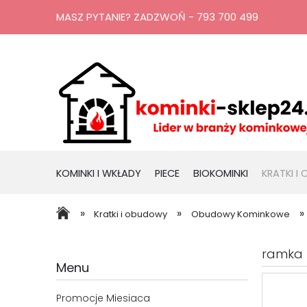
MASZ PYTANIE? ZADZWOŃ - 793 700 499
KOMINKI I WKŁADY
PIECE
BIOKOMINKI
KRATKI I
RURY, KOMINY
PROMOCJE
»
»
»
Kratki i obudowy
Obudowy Kominkowe
ramka 
Menu
Promocje Miesiaca