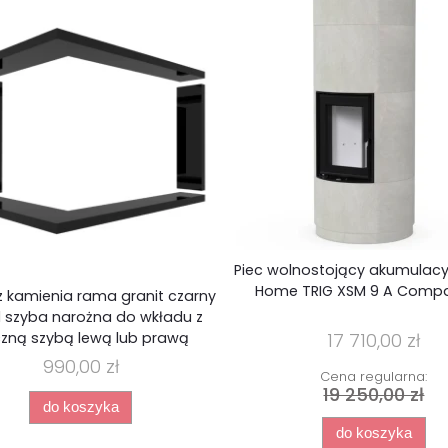
Piec wolnostojący akumulacy
Home TRIG XSM 9 A Compa
 kamienia rama granit czarny
 szyba narożna do wkładu z
zną szybą lewą lub prawą
17 710,00 zł
990,00 zł
Cena regularna:
19 250,00 zł
do koszyka
do koszyka