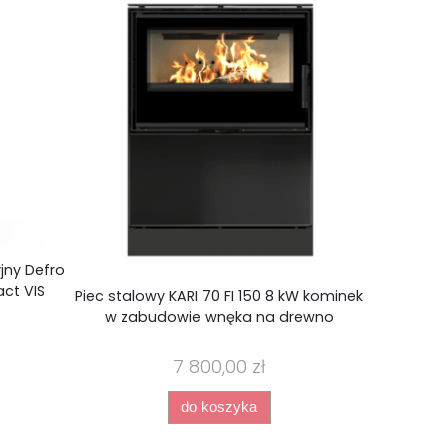
jny Defro
ct VIS
Piec stalowy KARI 70 FI 150 8 kW kominek
Zestaw
w zabudowie wnęka na drewno
żeliwnyc
KOZA/AB/
7 800,00 zł
do koszyka