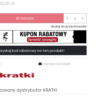
00,00 zł
do koszyka
dodaj do przechowalni
 i uzyskaj kod rabatowy na ten produkt!
:
zapytaj o produkt
zowany dystrybutor KRATKI