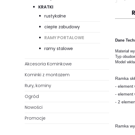
KRATKI
R
rustykalne
ciepłe zabudowy
RAMY PORTALOWE
Dane Tech
ramy stalowe
Materiał w
Typ 
Model 
Akcesoria Kominkowe
Kominki z montażem
Ramka skł
Rury, kominy
- element 
- element w
Ogród
- 2 eleme
Nowości
Promocje
Ramka wyk