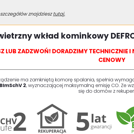
 szczegółów znajdziesz
tutaj.
wietrzny wkład kominkowy DEFRO
SZ LUB ZADZWOŃ! DORADZIMY TECHNICZNIE 
CENOWY
ządzenie ma zamkniętą komorę spalania, spełnia wymag
BImSchV 2
, wyznaczającej maksymalną emisję CO. Ze w
się do domów z rekuper