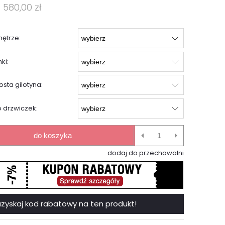
1 580,00 zł
ętrze:
ki:
sta gilotyna:
 drzwiczek:
do koszyka
dodaj do przechowalni
 i uzyskaj kod rabatowy na ten produkt!