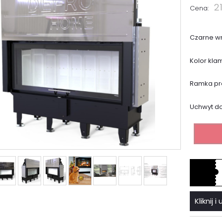
2
Cena:
Czarne wn
Kolor klam
Ramka pro
Uchwyt do
Kliknij