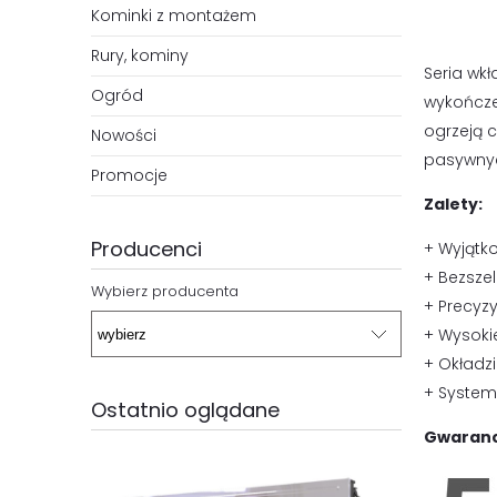
Kominki z montażem
Rury, kominy
Seria wkł
Ogród
wykończe
ogrzeją 
Nowości
pasywnyc
Promocje
Zalety:
Producenci
+ Wyjątko
+ Bezszel
Wybierz producenta
+ Precyz
+ Wysokie
+ Okładz
+ System
Ostatnio oglądane
Gwaranc