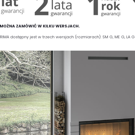
 MOŻNA ZAMÓWIĆ W KILKU WERSJACH.
RIMA dostępny jest w trzech wersjach (rozmiarach): SM G, ME G, LA G