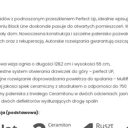
adów z podnoszonym przeszkleniem Perfect Up, idealnie wpisuje 
niu Black Line doskonale pasuje do otwartych pomieszczeń. W
cały dom. Nowoczesna konstrukcja i szczelne palenisko pozwa
h oraz z rekuperacją. Autorskie rozwiązania gwarantują oszczę
wa wizja ognia o długości 128,2 cm i wysokości 55 cm,
estne system otwierania drzwiczek do góry – perfect UP,
yjne rozwiązanie doprowadzania powietrza do spalania – Multif
j jakości spiek ceramiczny z sitodrukiem o odporności do 750 
iny paleniska z trwałego Ceramitonu w dwóch odcieniach: jasny
 dwóch deflektorów wydłużających drogę spalin
ja (podstawowa):