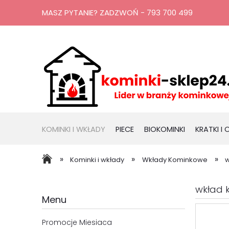
MASZ PYTANIE? ZADZWOŃ - 793 700 499
KOMINKI I WKŁADY
PIECE
BIOKOMINKI
KRATKI I
RURY, KOMINY
PROMOCJE
»
»
»
Kominki i wkłady
Wkłady Kominkowe
w
wkład 
Menu
Promocje Miesiaca