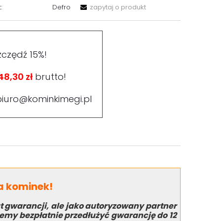
:
Defro
zapytaj o produkt
zczędź 15%!
48,30 zł
brutto!
biuro@kominkimegi.pl
na kominek!
t gwarancji, ale jako autoryzowany partner
my bezpłatnie przedłużyć gwarancję do 12