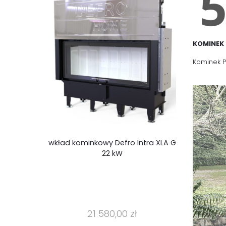
KOMINEK
Kominek P
wkład kominkowy Defro Intra XLA G
22 kW
21 580,00 zł