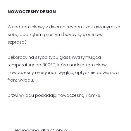
NOWOCZESNY DESIGN
Wkład kominkowy z dwoma szybami zestawionymi ze
sobą pod kątem prostym (szyby łączone bez
szprosa).
Dekoracyjna szyba typu glass wytrzymująca
temperaturę do 800°C, która nadaje kominkowi
nowoczesny i elegancki wygląd, optycznie powiększa
front wkładu.
Drzwi wkładu posiadają nowoczesną klamkę.
Polecane dla Ciebie: