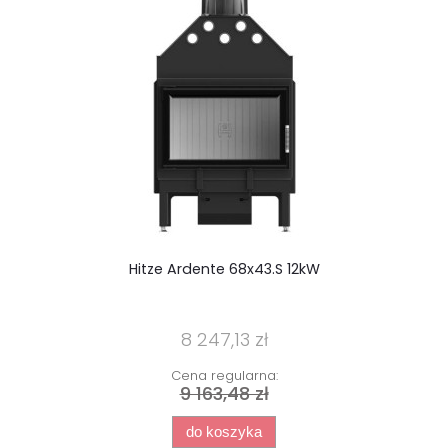
Hitze Ardente 68x43.S 12kW
L
wo
8 247,13 zł
Cena regularna:
9 163,48 zł
do koszyka