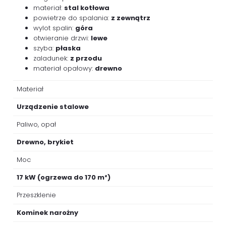
materiał:
stal kotłowa
powietrze do spalania:
z zewnątrz
wylot spalin:
góra
otwieranie drzwi:
lewe
szyba:
płaska
zaladunek:
z przodu
materiał opałowy:
drewno
Materiał
Urządzenie stalowe
Paliwo, opał
Drewno, brykiet
Moc
17 kW (ogrzewa do 170 m²)
Przeszklenie
Kominek narożny