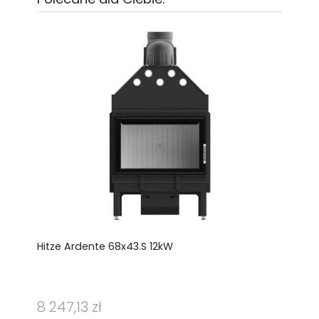
Hitze Ardente 68x43.S 12kW
La Nor
piec wo
Eleganc
8 247,13 zł
6 715,