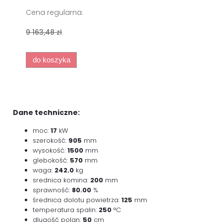
Cena regularna:
Cena r
9 163,48 zł
7 900,0
do koszyka
do ko
Dane techniczne:
moc:
17
kW
szerokość:
905
mm
wysokość:
1500
mm
glebokość:
570
mm
waga:
242.0
kg
srednica komina:
200
mm
sprawność:
80.00
%
średnica dolotu powietrza:
125
mm
temperatura spalin:
250
°C
dlugość polan:
50
cm