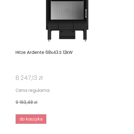
Hitze Ardente 68x43.S 12kW
La Nor
piec wo
Eleganc
8 247,13 zł
6 715,
Cena regularna:
Cena r
9 163,48 zł
7 900,0
do koszyka
do ko