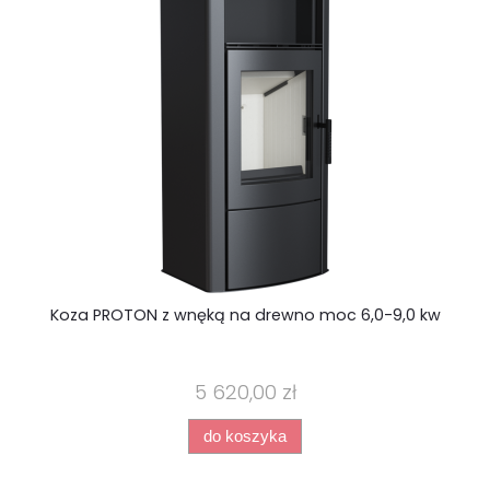
Koza PROTON z wnęką na drewno moc 6,0-9,0 kw
B
5 620,00 zł
do koszyka