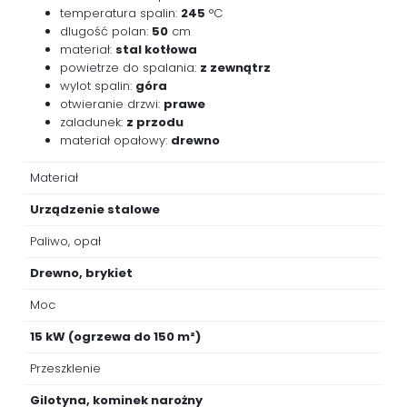
temperatura spalin:
245
°C
dlugość polan:
50
cm
materiał:
stal kotłowa
powietrze do spalania:
z zewnątrz
wylot spalin:
góra
otwieranie drzwi:
prawe
zaladunek:
z przodu
materiał opałowy:
drewno
Materiał
Urządzenie stalowe
Paliwo, opał
Drewno, brykiet
Moc
15 kW (ogrzewa do 150 m²)
Przeszklenie
Gilotyna, kominek narożny