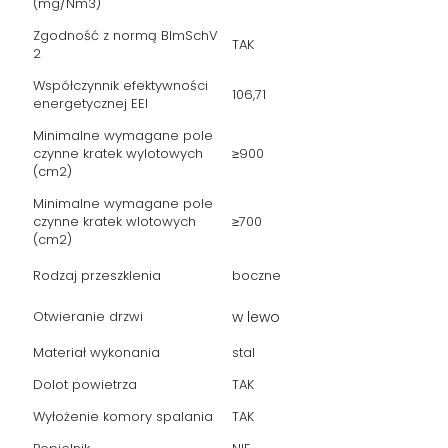
(mg/Nm3)
Zgodność z normą BlmSchV
TAK
2
Współczynnik efektywności
106,71
energetycznej EEI
Minimalne wymagane pole
czynne kratek wylotowych
≥900
(cm2)
Minimalne wymagane pole
czynne kratek wlotowych
≥700
(cm2)
Rodzaj przeszklenia
boczne
Otwieranie drzwi
w lewo
Materiał wykonania
stal
Dolot powietrza
TAK
Wyłożenie komory spalania
TAK