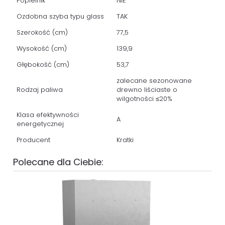
Popielnik
NIE
Ozdobna szyba typu glass
TAK
Szerokość (cm)
77,5
Wysokość (cm)
139,9
Głębokość (cm)
53,7
zalecane sezonowane
Rodzaj paliwa
drewno liściaste o
wilgotności ≤20%
Klasa efektywności
A
energetycznej
Producent
Kratki
Polecane dla Ciebie: