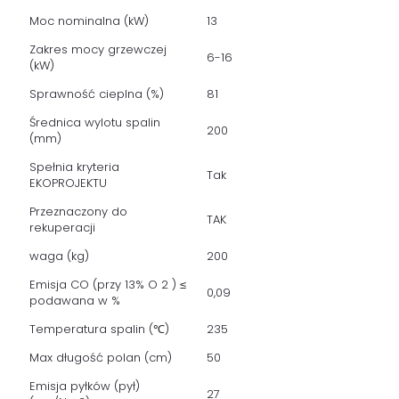
Moc nominalna (kW)
13
Zakres mocy grzewczej
6-16
(kW)
Sprawność cieplna (%)
81
Średnica wylotu spalin
200
(mm)
Spełnia kryteria
Tak
EKOPROJEKTU
Przeznaczony do
TAK
rekuperacji
waga (kg)
200
Emisja CO (przy 13% O 2 ) ≤
0,09
podawana w %
Temperatura spalin (℃)
235
Max długość polan (cm)
50
Emisja pyłków (pył)
27