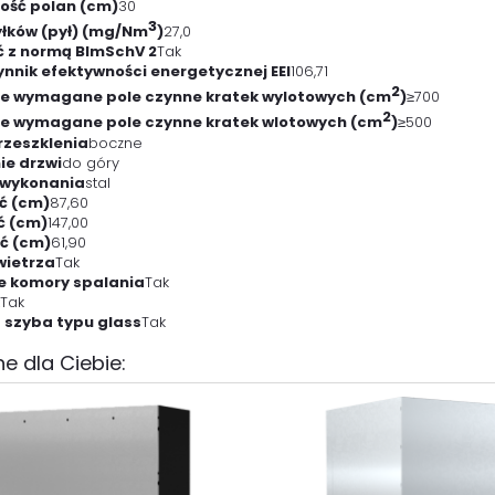
ość polan (cm)
30
3
yłków (pył) (mg/Nm
)
27,0
 z normą BImSchV 2
Tak
nnik efektywności energetycznej EEI
106,71
2
e wymagane pole czynne kratek wylotowych (cm
)
≥700
2
e wymagane pole czynne kratek wlotowych (cm
)
≥500
rzeszklenia
boczne
ie drzwi
do góry
 wykonania
stal
ć (cm)
87,60
ć (cm)
147,00
ć (cm)
61,90
wietrza
Tak
e komory spalania
Tak
Tak
szyba typu glass
Tak
e dla Ciebie: