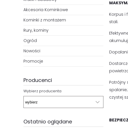
MAKSYMA
Akcesoria Kominkowe
Korpus i
Kominki z montażem
stali.
Rury, kominy
Efektywn
Ogród
akumuluj
Nowości
Dopalania
Promocje
Dostarcz
powietrz
Producenci
Potrójny
spalanie
Wybierz producenta
czystej s
BEZPIEC
Ostatnio oglądane