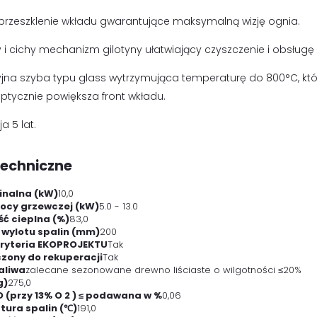
 przeszklenie wkładu gwarantujące maksymalną wizję ognia.
i cichy mechanizm gilotyny ułatwiający czyszczenie i obsługę
jna szyba typu glass wytrzymująca temperaturę do 800°C, kt
ptycznie powiększa front wkładu.
 5 lat.
techniczne
nalna (kW)
10,0
ocy grzewczej (kW)
5.0 - 13.0
ć cieplna (%)
83,0
 wylotu spalin (mm)
200
kryteria EKOPROJEKTU
Tak
zony do rekuperacji
Tak
aliwa
zalecane sezonowane drewno liściaste o wilgotności ≤20%
g)
275,0
O (przy 13% O 2 ) ≤ podawana w %
0,06
ura spalin (℃)
191,0