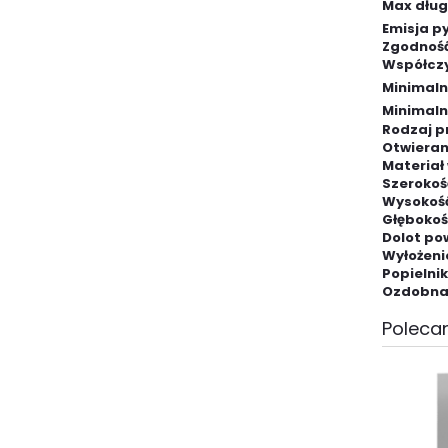
Max dług
Emisja p
Zgodność
Współczy
Minimaln
Minimaln
Rodzaj p
Otwieran
Materiał
Szerokoś
Wysokoś
Głębokoś
Dolot po
Wyłożeni
Popielnik
Ozdobna 
Polecan