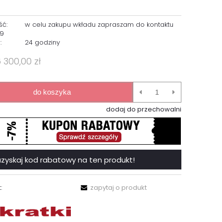
ść:
w celu zakupu wkładu zapraszam do kontaktu
99
:
24 godziny
6 300,00 zł
do koszyka
dodaj do przechowalni
 i uzyskaj kod rabatowy na ten produkt!
:
zapytaj o produkt