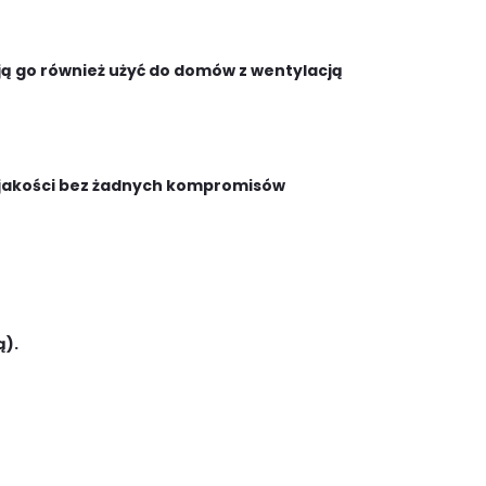
ją go również użyć do domów z wentylacją
 jakości bez żadnych kompromisów
ą).