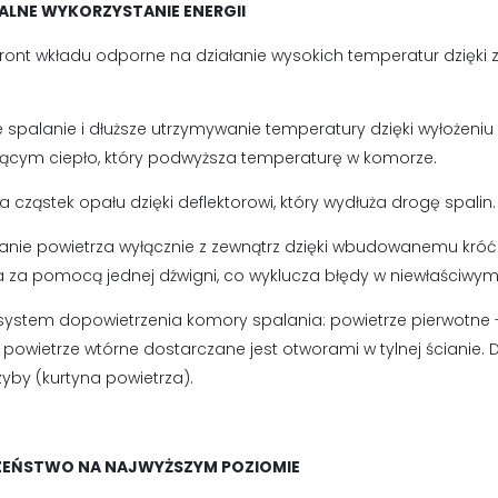
LNE WYKORZYSTANIE ENERGII
 front wkładu odporne na działanie wysokich temperatur dzię
e spalanie i dłuższe utrzymywanie temperatury dzięki wyłożen
ącym ciepło, który podwyższa temperaturę w komorze.
 cząstek opału dzięki deflektorowi, który wydłuża drogę spalin.
anie powietrza wyłącznie z zewnątrz dzięki wbudowanemu króćc
a za pomocą jednej dźwigni, co wyklucza błędy w niewłaściwym
 system dopowietrzenia komory spalania: powietrze pierwotne -
; powietrze wtórne dostarczane jest otworami w tylnej ścianie
zyby (kurtyna powietrza).
ZEŃSTWO NA NAJWYŻSZYM POZIOMIE