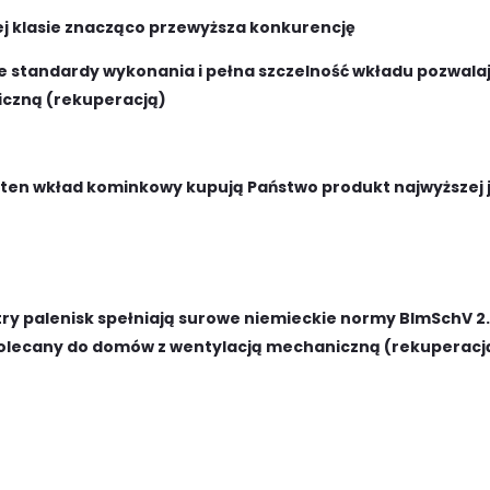
ej klasie znacząco przewyższa konkurencję
e standardy wykonania i pełna szczelność wkładu pozwala
czną (rekuperacją)
 ten wkład kominkowy kupują Państwo produkt najwyższej
y palenisk spełniają surowe niemieckie normy BImSchV 2.
olecany do domów z wentylacją mechaniczną (rekuperacj