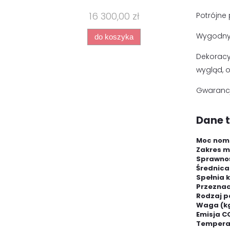
16 300,00 zł
Potrójne
Wygodny 
do koszyka
Dekoracy
wygląd, o
Gwarancja
Dane 
Moc nomi
Zakres m
Sprawnoś
Średnica
Spełnia 
Przeznac
Rodzaj p
Waga (k
Emisja C
Temperat