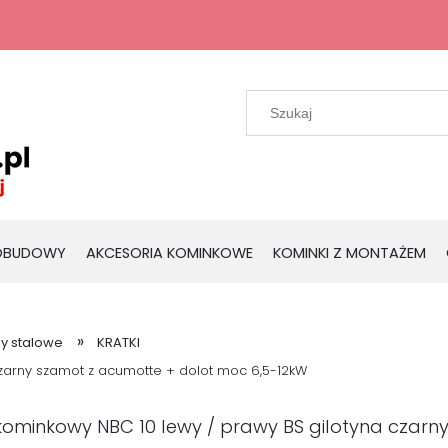
 OBUDOWY
AKCESORIA KOMINKOWE
KOMINKI Z MONTAŻEM
»
y stalowe
KRATKI
czarny szamot z acumotte + dolot moc 6,5-12kW
kominkowy NBC 10 lewy / prawy BS gilotyna czarn