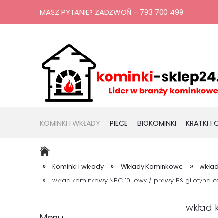
MASZ PYTANIE? ZADZWOŃ - 793 700 499
KOMINKI I WKŁADY
PIECE
BIOKOMINKI
KRATKI I
RURY, KOMINY
PROMOCJE
»
»
»
Kominki i wkłady
Wkłady Kominkowe
wkład
»
wkład kominkowy NBC 10 lewy / prawy BS gilotyna 
wkład 
Menu