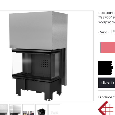
dostępno
7937004
Wysyłka w
1
Cena:
Kliknij
Producent