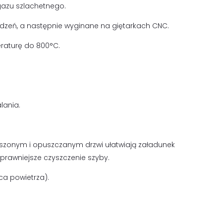
azu szlachetnego.
zeń, a następnie wyginane na giętarkach CNC.
raturę do 800°C.
lania.
oszonym i opuszczanym drzwi ułatwiają załadunek
prawniejsze czyszczenie szyby.
ca powietrza).