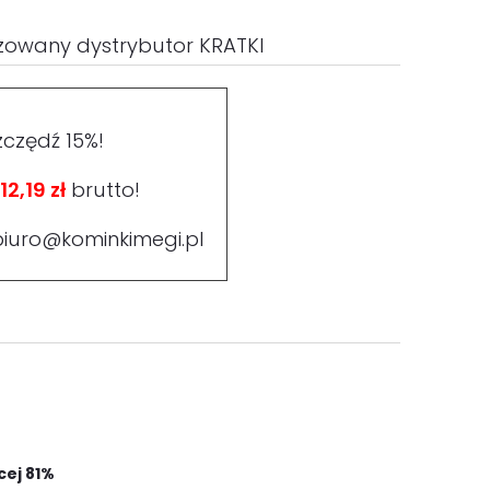
zowany dystrybutor KRATKI
zczędź 15%!
12,19 zł
brutto!
biuro@kominkimegi.pl
cej 81%