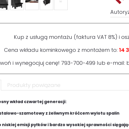
Autory
Kup z usługą montażu (faktura VAT 8%) i os
Cena wkładu kominkowego z montażem to:
14 3
woń i wynegocjuj cenę!
793-700-499
lub e-mail:
Produkty powiązane
ny wkład czwartej generacji:
 stalowo-szamotowy z żeliwnym króćcem wylotu spalin
o niskiej emisji pyłków i bardzo wysokiej sprawności sięgają