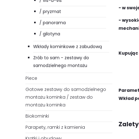
/ vis-a-vis
- w swoj
/ pryzmat
- wysoki
/ panorama
mechani
/ gilotyna
Wkłady kominkowe z zabudową
Kupując
Zrób to sam - zestawy do
samodzielnego montażu
Piece
Gotowe zestawy do samodzielnego
Parametr
montażu kominka / zestaw do
Wkład p
montażu kominka
Biokominki
Zalety
Parapety, ramki z kamienia
Kratki i obudowy