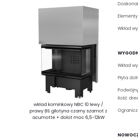
Doskonał
Elementy
Wkład wy
WYGODN
Wkład wy
Płyta do
Podwójny
ilość dr
wkład kominkowy NBC 10 lewy /
Ogranicz
prawy BS gilotyna czarny szamot z
acumotte + dolot moc 6,5-12kW
NOWOCZ