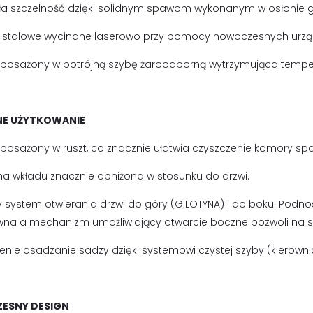
a szczelność dzięki solidnym spawom wykonanym w osłonie g
 stalowe wycinane laserowo przy pomocy nowoczesnych urząd
posażony w potrójną szybę żaroodporną wytrzymująca tempe
E UŻYTKOWANIE
posażony w ruszt, co znacznie ułatwia czyszczenie komory spa
lna wkładu znacznie obniżona w stosunku do drzwi.
 system otwierania drzwi do góry (GILOTYNA) i do boku. Podn
ewna a mechanizm umożliwiający otwarcie boczne pozwoli na s
enie osadzanie sadzy dzięki systemowi czystej szyby (kierowni
ESNY DESIGN