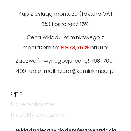
Kup z usługą montażu (faktura VAT
8%) i oszczędź 15%!
Cena wkładu kominkowego z
montażem to:
9 973,76 zł
brutto!
Zadzwoń i wynegocjuj cenę!
793-700-
499
lub e-mail:
biuro@kominkimegi.pl
Opis
Dane techniczne
Produkty powiązane
Wkład polecany do domów z wentylacją