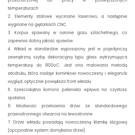
przeznaczonej do pracy w podwyższonych
temperaturach.
2. Elementy stalowe wycinane laserowo, a następnie
wyginane na giętarkach CNC.
3. Korpus spawany w osłonie gazu szlachetnego, co
zapewnia dobrą jakość spawów.
4. Wkład w standardzie wyposażony jest w pojedynczą
zewnętrzną szybę dekoracyjną typu glass wytrzymująca
temperaturę do 800oC. Jest ona malowana metodą
sitodruku, która nadaje kominkowi nowoczesny i elegancki
wygląd, optycznie powiększa front wkładu.
5. Sześciokątna komora paleniska wpływa na czystość
spalania.
6. Możliwość przełożenia drzwi ze standardowego
prawostronnego otwarcia na lewostronne.
7. Drzwi wkładu posiadają nowoczesną klamkę ślizgową
(opcjonalnie system domykania drzwi).