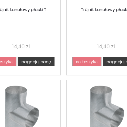
ójnik kanałowy płaski T
Trójnik kanałowy płask
14,40 zł
14,40 zł
negocjuj cenę
negocjuj 
oszyka
do koszyka