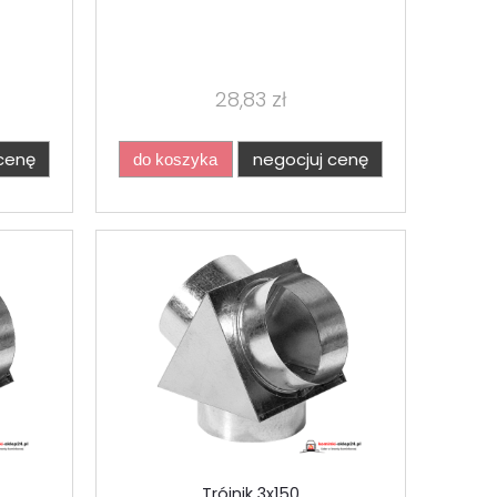
28,83 zł
cenę
negocjuj cenę
do koszyka
Trójnik 3x150