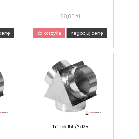
28,83 zł
cenę
negocjuj cenę
do koszyka
Trójnik 150/2x125