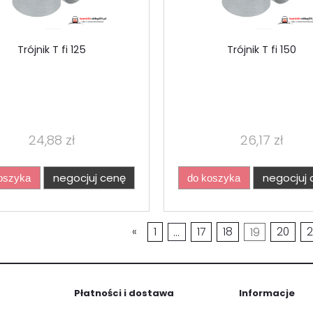
Trójnik T fi 125
Trójnik T fi 150
24,88 zł
26,17 zł
negocjuj cenę
negocjuj 
oszyka
do koszyka
«
1
...
17
18
19
20
2
Płatności i dostawa
Informacje