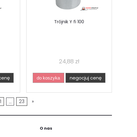
Trójnik Y fi 100
24,88 zł
cenę
negocjuj cenę
do koszyka
1
...
23
»
O nas