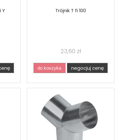
i Y
Trójnik T fi 100
23,60 zł
cenę
negocjuj cenę
do koszyka