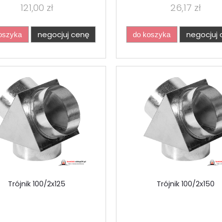
121,00 zł
26,17 zł
negocjuj cenę
negocjuj 
oszyka
do koszyka
Trójnik 100/2x125
Trójnik 100/2x150