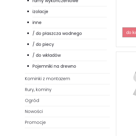
ramy wykończeniowe
izolacje
inne
do k
/ do płaszcza wodnego
/ do piecy
/ do wkładów
Pojemniki na drewno
Kominki z montażem
Rury, kominy
Ogród
Nowości
Promocje