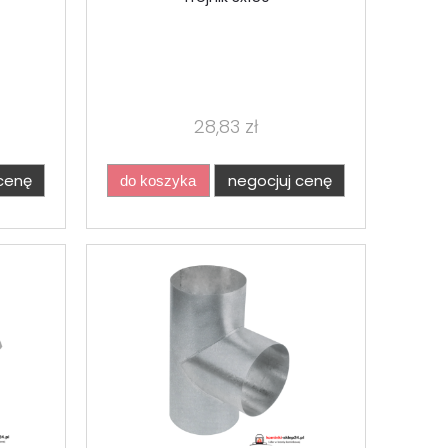
28,83 zł
cenę
negocjuj cenę
do koszyka