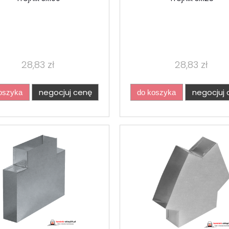
28,83 zł
28,83 zł
negocjuj cenę
negocjuj 
oszyka
do koszyka