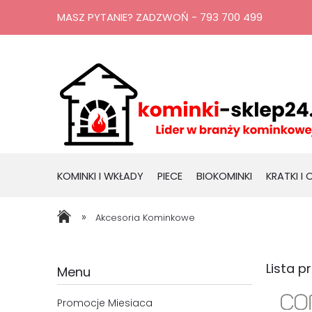
MASZ PYTANIE? ZADZWOŃ - 793 700 499
KOMINKI I WKŁADY
PIECE
BIOKOMINKI
KRATKI I
RURY, KOMINY
PROMOCJE
»
Akcesoria Kominkowe
Lista 
Menu
Promocje Miesiaca