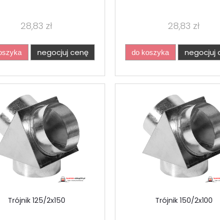
28,83 zł
28,83 zł
negocjuj cenę
negocjuj 
oszyka
do koszyka
Trójnik 125/2x150
Trójnik 150/2x100