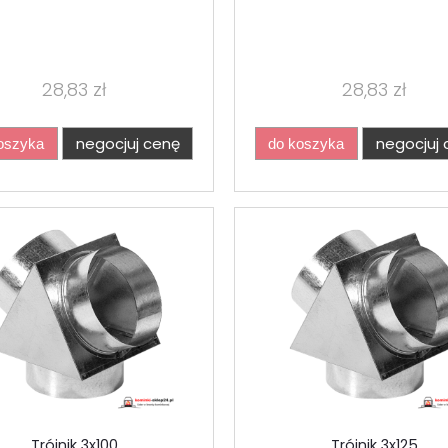
28,83 zł
28,83 zł
negocjuj cenę
negocjuj 
oszyka
do koszyka
Trójnik 3x100
Trójnik 3x125