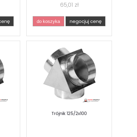
65,01 zł
cenę
negocjuj cenę
do koszyka
Trójnik 125/2x100