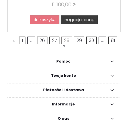
11 100,00 zł
negocjuj cenę
do koszyka
«
1
...
26
27
28
29
30
...
81
»
Pomoc
Twoje konto
Płatności i dostawa
Informacje
O nas