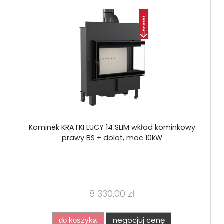
Kominek KRATKI LUCY 14 SLIM wkład kominkowy
prawy BS + dolot, moc 10kW
8 330,00 zł
negocjuj cenę
do koszyka