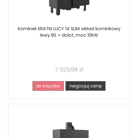
Kominek KRATKI LUCY 14 SLIM wkład kominkowy
lewy BS + dolot, moc 10kW
7 929,99 zł
negocjuj cenę
do koszyka