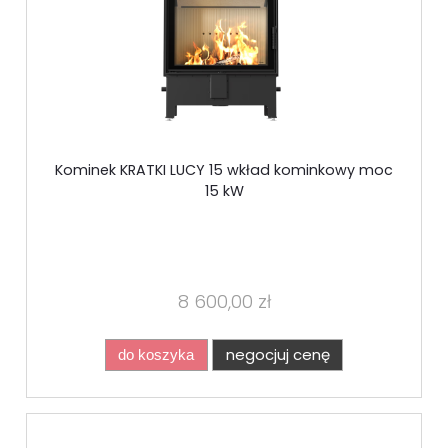
Kominek KRATKI LUCY 15 wkład kominkowy moc
15 kW
8 600,00 zł
negocjuj cenę
do koszyka