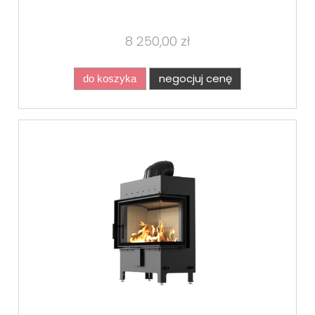
8 250,00 zł
negocjuj cenę
do koszyka