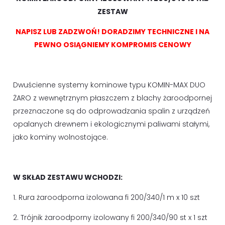
ZESTAW
NAPISZ LUB ZADZWOŃ! DORADZIMY TECHNICZNE I NA
PEWNO OSIĄGNIEMY KOMPROMIS CENOWY
Dwuścienne systemy kominowe typu KOMIN-MAX DUO
ŻARO z wewnętrznym płaszczem z blachy żaroodpornej
przeznaczone są do odprowadzania spalin z urządzeń
opalanych drewnem i ekologicznymi paliwami stałymi,
jako kominy wolnostojące.
W SKŁAD ZESTAWU WCHODZI:
1. Rura żaroodporna izolowana fi 200/340/1 m x 10 szt
2. Trójnik żaroodporny izolowany fi 200/340/90 st x 1 szt