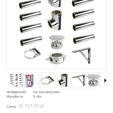
dostępność:
na wyczerpaniu
Wysyłka w:
5 dni
12 737,70 zł
Cena: