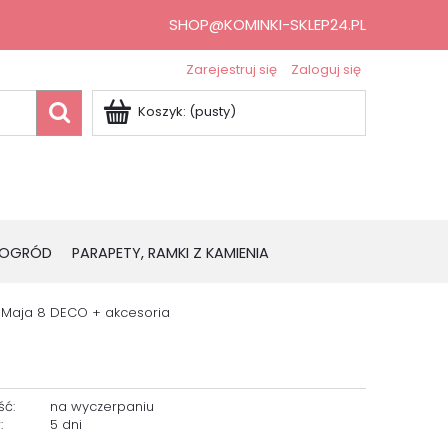
SHOP@KOMINKI-SKLEP24.PL
Zarejestruj się
Zaloguj się
Koszyk:
(pusty)
OGRÓD
PARAPETY, RAMKI Z KAMIENIA
 Maja 8 DECO + akcesoria
ść:
na wyczerpaniu
:
5 dni