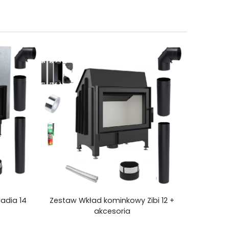
adia 14
Zestaw Wkład kominkowy Zibi 12 +
Zestaw Wk
akcesoria