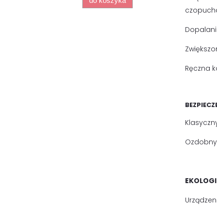
do koszyka
czopuch
Dopalanie
Zwiększo
Ręczna k
BEZPIEC
Klasyczn
Ozdobny 
EKOLOGI
Urządzen