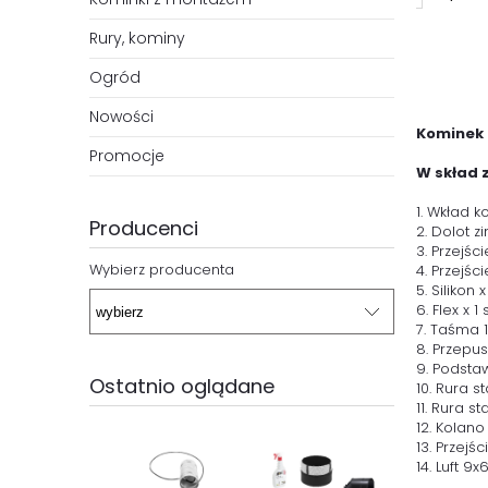
Rury, kominy
Ogród
Nowości
Kominek 
Promocje
W skład 
1. Wkład 
Producenci
2. Dolot 
3. Przejśc
Wybierz producenta
4. Przejśc
5. Silikon x
6. Flex x 1 
7. Taśma 17
8. Przepus
9. Podsta
Ostatnio oglądane
10. Rura s
11. Rura st
12. Kolano
13. Przej
14. Luft 9x