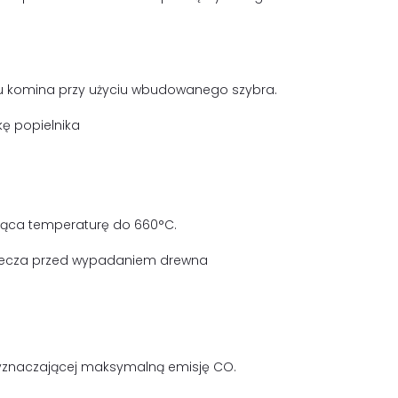
u komina przy użyciu wbudowanego szybra.
ę popielnika
ąca temperaturę do 660°C.
zpiecza przed wypadaniem drewna
wyznaczającej maksymalną emisję CO.