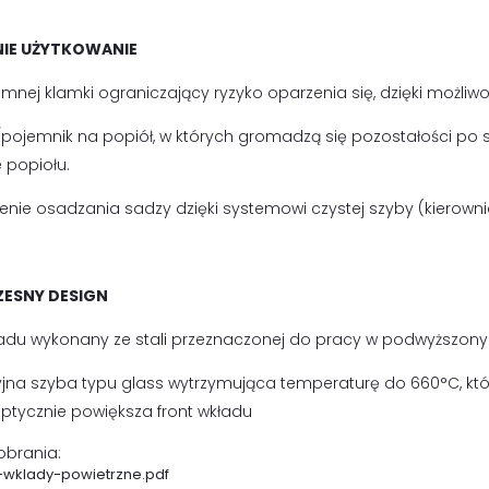
IE UŻYTKOWANIE
mnej klamki ograniczający ryzyko oparzenia się, dzięki możliwo
pojemnik na popiół, w których gromadzą się pozostałości po
 popiołu.
enie osadzania sadzy dzięki systemowi czystej szyby (kierown
ESNY DESIGN
ładu wykonany ze stali przeznaczonej do pracy w podwyższon
jna szyba typu glass wytrzymująca temperaturę do 660°C, kt
optycznie powiększa front wkładu
pobrania:
a-wklady-powietrzne.pdf