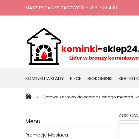
MASZ PYTANIE? ZADZWOŃ - 793 700 499
KOMINKI I WKŁADY
PIECE
BIOKOMINKI
KRATKI I
RURY, KOMINY
PROMOCJE
»
Gotowe zestawy do samodzielnego montażu k
Zestaw
Menu
Promocje Miesiaca