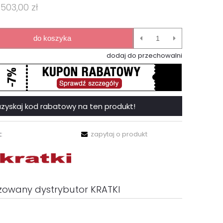
 503,00 zł
do koszyka
dodaj do przechowalni
 i uzyskaj kod rabatowy na ten produkt!
:
zapytaj o produkt
zowany dystrybutor KRATKI