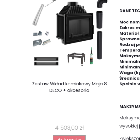
DANE TEC
Moc nomi
Zakres m
Materiał
Sprawnoś
Rodzaj p
Temperat
Maksymal
Minimaln
Minimaln
Waga (k
Średnica
Zestaw Wkład kominkowy Maja 8
Spełnia
DECO + akcesoria
MAKSYMA
Maksymal
wysokiej 
4 503,00 zł
Zwiększo