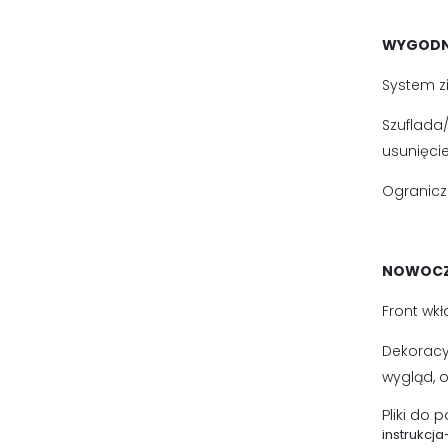
WYGODN
System zi
Szuflada/
usunięcie
Ogranicz
NOWOCZ
Front wk
Dekoracy
wygląd, 
Pliki do 
instrukcj