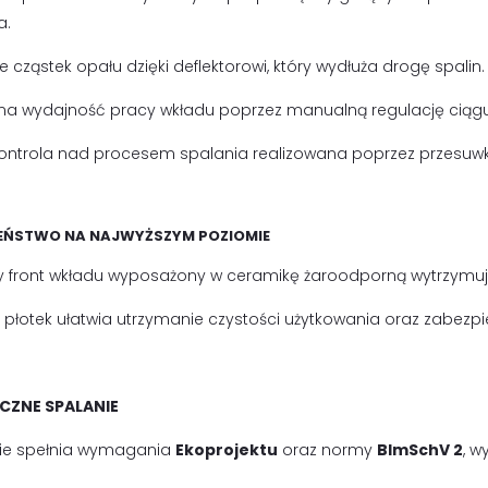
a.
 cząstek opału dzięki deflektorowi, który wydłuża drogę spalin.
na wydajność pracy wkładu poprzez manualną regulację ciąg
ontrola nad procesem spalania realizowana poprzez przesuwk
ZEŃSTWO NA NAJWYŻSZYM POZIOMIE
y front wkładu wyposażony w ceramikę żaroodporną wytrzymuj
płotek ułatwia utrzymanie czystości użytkowania oraz zabe
CZNE SPALANIE
ie spełnia wymagania
Ekoprojektu
oraz normy
BImSchV 2
, 