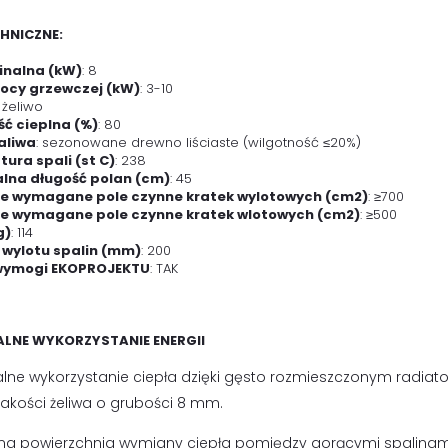
HNICZNE:
nalna (kW)
: 8
ocy grzewczej (kW)
: 3-10
: żeliwo
ć cieplna (%)
: 80
aliwa
: sezonowane drewno liściaste (wilgotność ≤20%)
ura spali (st C)
: 238
na długość polan (cm)
: 45
e wymagane pole czynne kratek wylotowych (cm2)
: ≥700
e wymagane pole czynne kratek wlotowych (cm2)
: ≥500
g)
: 114
 wylotu spalin (mm)
: 200
 wymogi EKOPROJEKTU
: TAK
LNE WYKORZYSTANIE ENERGII
ne wykorzystanie ciepła dzięki gęsto rozmieszczonym radia
jakości żeliwa o grubości 8 mm.
na powierzchnia wymiany ciepła pomiędzy gorącymi spalina