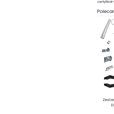
certyfika
Polecan
Zesta
D