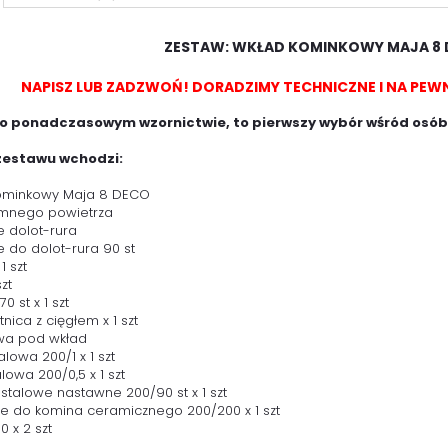
ZESTAW: WKŁAD KOMINKOWY MAJA 8 
NAPISZ LUB ZADZWOŃ! DORADZIMY TECHNICZNE I NA PE
o ponadczasowym wzornictwie, to pierwszy wybór wśród osób
zestawu wchodzi:
kominkowy Maja 8 DECO
zimnego powietrza
ie dolot-rura
ie do dolot-rura 90 st
 1 szt
szt
0 st x 1 szt
tnica z cięgłem x 1 szt
wa pod wkład
talowa 200/1 x 1 szt
alowa 200/0,5 x 1 szt
 stalowe nastawne 200/90 st x 1 szt
ście do komina ceramicznego 200/200 x 1 szt
60 x 2 szt