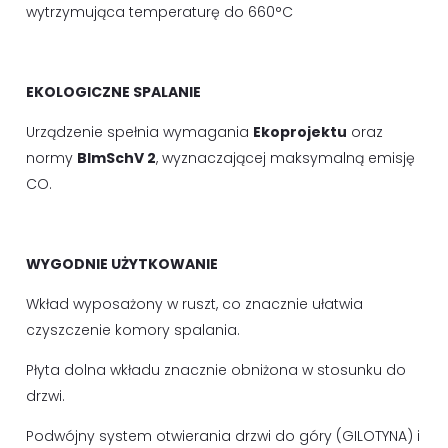
wytrzymująca temperaturę do 660°C
EKOLOGICZNE SPALANIE
Urządzenie spełnia wymagania
Ekoprojektu
oraz
normy
BImSchV 2
, wyznaczającej maksymalną emisję
CO.
WYGODNIE UŻYTKOWANIE
Wkład wyposażony w ruszt, co znacznie ułatwia
czyszczenie komory spalania.
Płyta dolna wkładu znacznie obniżona w stosunku do
drzwi.
Podwójny system otwierania drzwi do góry (GILOTYNA) i