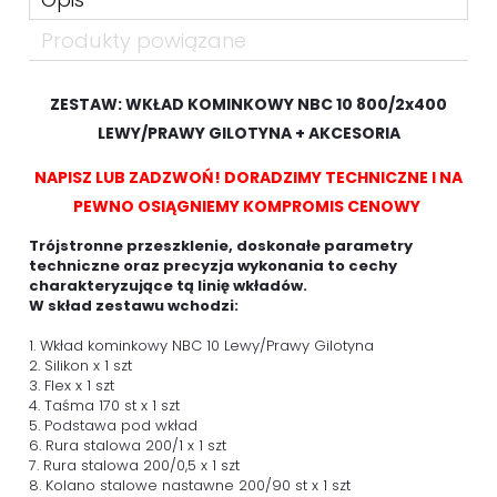
Produkty powiązane
ZESTAW: WKŁAD KOMINKOWY NBC 10 800/2x400
LEWY/PRAWY GILOTYNA + AKCESORIA
NAPISZ LUB ZADZWOŃ! DORADZIMY TECHNICZNE I NA
PEWNO OSIĄGNIEMY KOMPROMIS CENOWY
Trójstronne przeszklenie, doskonałe parametry
techniczne oraz precyzja wykonania to cechy
charakteryzujące tą linię wkładów.
W skład zestawu wchodzi:
1. Wkład kominkowy NBC 10 Lewy/Prawy Gilotyna
2. Silikon x 1 szt
3. Flex x 1 szt
4. Taśma 170 st x 1 szt
5. Podstawa pod wkład
6. Rura stalowa 200/1 x 1 szt
7. Rura stalowa 200/0,5 x 1 szt
8. Kolano stalowe nastawne 200/90 st x 1 szt