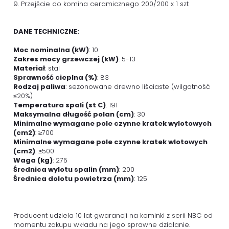
9. Przejście do komina ceramicznego 200/200 x 1 szt
DANE TECHNICZNE:
Moc nominalna (kW)
: 10
Zakres mocy grzewczej (kW)
: 5-13
Materiał
: stal
Sprawność cieplna (%)
: 83
Rodzaj paliwa
: sezonowane drewno liściaste (wilgotność
≤20%)
Temperatura spali (st C)
: 191
Maksymalna długość polan (cm)
: 30
Minimalne wymagane pole czynne kratek wylotowych
(cm2)
: ≥700
Minimalne wymagane pole czynne kratek wlotowych
(cm2)
: ≥500
Waga (kg)
: 275
Średnica wylotu spalin (mm)
: 200
Średnica dolotu powietrza (mm)
: 125
Producent udziela 10 lat gwarancji na kominki z serii NBC od
momentu zakupu wkładu na jego sprawne działanie.