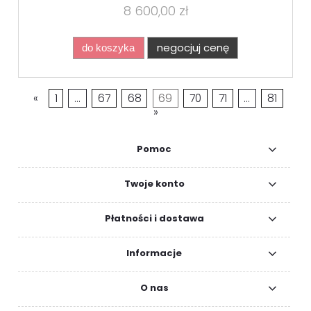
8 600,00 zł
negocjuj cenę
do koszyka
«
1
...
67
68
69
70
71
...
81
»
Pomoc
Twoje konto
Płatności i dostawa
Informacje
O nas