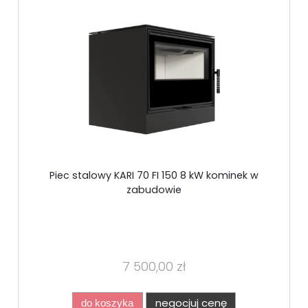
Piec stalowy KARI 70 FI 150 8 kW kominek w
zabudowie
7 500,00 zł
negocjuj cenę
do koszyka