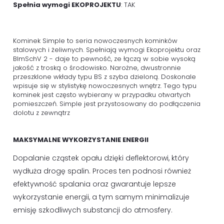
Spełnia wymogi EKOPROJEKTU
: TAK
Kominek Simple to seria nowoczesnych kominków
stalowych i żeliwnych. Spełniają wymogi Ekoprojektu oraz
BImSchV 2 - daje to pewność, ze łączą w sobie wysoką
jakość z troską o środowisko. Narożne, dwustronnie
przeszklone wkłady typu BS z szyba dzieloną. Doskonale
wpisuje się w stylistykę nowoczesnych wnętrz. Tego typu
kominek jest często wybierany w przypadku otwartych
pomieszczeń. Simple jest przystosowany do podłączenia
dolotu z zewnątrz
MAKSYMALNE WYKORZYSTANIE ENERGII
Dopalanie cząstek opału dzięki deflektorowi, który
wydłuża drogę spalin. Proces ten podnosi również
efektywność spalania oraz gwarantuje lepsze
wykorzystanie energii, a tym samym minimalizuje
emisję szkodliwych substancji do atmosfery.