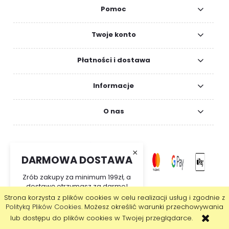
Pomoc
Twoje konto
Płatności i dostawa
Informacje
O nas
×
DARMOWA DOSTAWA
Zrób zakupy za minimum 199zł, a
dostawę otrzymasz za darmo!
Strona korzysta z plików cookies w celu realizacji usług i zgodnie z
pokaż pełną wersję strony
Polityką Plików Cookies
. Możesz określić warunki przechowywania
lub dostępu do plików cookies w Twojej przeglądarce.
Sklep internetowy Shoper.pl