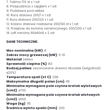
7. Taśma 170 st x 1 szt
8. Przepustnica z cięgłem x 1 szt
9. Podstawa pod wkład
10. Rura stalowa 200/1 x 1 szt
11. Rura stalowa 200/0,5 x 1 szt
12. Kolano stalowe nastawne 200/90 st x 1 szt
13. Przejście do komina ceramicznego 200/200 x 1 szt
14. Luft narożny 60x40x9 x 2 szt
DANE TECHNICZNE:
Moc nominalna (kW)
: 8
Zakres mocy grzewczej (kW)
: 3-10
Materiał
: żeliwo
Sprawność cieplna (%)
: 80
Rodzaj paliwa
: sezonowane drewno liściaste (wilgotność
≤20%)
Temperatura spali (st C)
: 238
Maksymalna długość polan (cm)
: 45
Minimalne wymagane pole czynne kratek wylotowych
(cm2)
: ≥700
Minimalne wymagane pole czynne kratek wlotowych
(cm2)
: ≥500
Waga (kg)
: 115
Średnica wylotu spalin (mm)
: 200