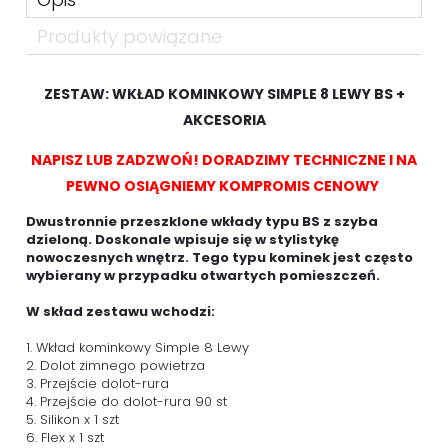
Produkty powiązane
ZESTAW: WKŁAD KOMINKOWY SIMPLE 8 LEWY BS +
AKCESORIA
NAPISZ LUB ZADZWOŃ! DORADZIMY TECHNICZNE I NA
PEWNO OSIĄGNIEMY KOMPROMIS CENOWY
Dwustronnie przeszklone wkłady typu BS z szyba
dzieloną. Doskonale wpisuje się w stylistykę
nowoczesnych wnętrz. Tego typu kominek jest często
wybierany w przypadku otwartych pomieszczeń.
W skład zestawu wchodzi:
1. Wkład kominkowy Simple 8 Lewy
2. Dolot zimnego powietrza
3. Przejście dolot-rura
4. Przejście do dolot-rura 90 st
5. Silikon x 1 szt
6. Flex x 1 szt